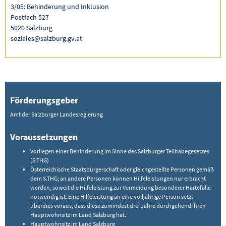
3/05: Behinderung und Inklusion
Postfach 527
5020 Salzburg
soziales@salzburg.gv.at
Förderungsgeber
Amt der Salzburger Landesregierung
Voraussetzungen
Vorliegen einer Behinderung im Sinne des Salzburger Teilhabegesetzes
(S.THG)
Österreichische Staatsbürgerschaft oder gleichgestellte Personen gemäß
dem S.THG; an andere Personen können Hilfeleistungen nur erbracht
werden, soweit die Hilfeleistung zur Vermeidung besonderer Härtefälle
notwendig ist. Eine Hilfeleistung an eine volljährige Person setzt
überdies voraus, dass diese zumindest drei Jahre durchgehend ihren
Hauptwohnsitz im Land Salzburg hat.
Hauptwohnsitz im Land Salzburg