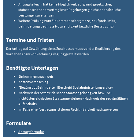
Antragsteller/in hat keine Möglichkeit, aufgrund gesetzlicher,
statutarischer oder vertraglicher Regelungen gleiche oder ähnliche
Leistungen zu erlangen
Weitere Prüfung von: Einkommensobergrenze, Kaufpreislimits,
behinderungsbedingte Notwendigkeit (ärztliche Bestätigung)
Termine und Fristen
Der Antrag auf Gewährung eines Zuschusses muss vor der Realisierung des
Vorhabens bzw vor Rechnungslegung gestellt werden.
Benötigte Unterlagen
Einkommensnachweis
Kostenvoranschlag
"Begünstigt Behinderte" (Bescheid Sozialministeriumservice)
Nachweis der österreichischen Staatsangehörigkeit bzw - bei
nichtösterreichischen Staatsangehörigen - Nachweis des rechtmäßigen
Aufenthalts
Im Falle einer Vertretung ist deren Rechtmäßigkeit nachzuweisen
Formulare
Antragsformular