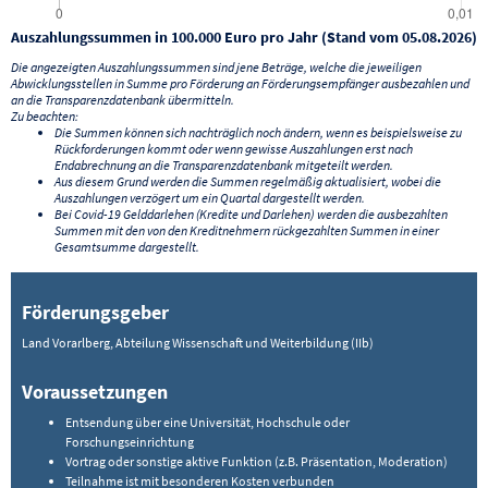
Auszahlungssummen in 100.000 Euro pro Jahr (Stand vom 05.08.2026)
Die angezeigten Auszahlungssummen sind jene Beträge, welche die jeweiligen
Abwicklungsstellen in Summe pro Förderung an Förderungsempfänger ausbezahlen und
an die Transparenzdatenbank übermitteln.
Zu beachten:
Die Summen können sich nachträglich noch ändern, wenn es beispielsweise zu
Rückforderungen kommt oder wenn gewisse Auszahlungen erst nach
Endabrechnung an die Transparenzdatenbank mitgeteilt werden.
Aus diesem Grund werden die Summen regelmäßig aktualisiert, wobei die
Auszahlungen verzögert um ein Quartal dargestellt werden.
Bei Covid-19 Gelddarlehen (Kredite und Darlehen) werden die ausbezahlten
Summen mit den von den Kreditnehmern rückgezahlten Summen in einer
Gesamtsumme dargestellt.
Förderungsgeber
Land Vorarlberg, Abteilung Wissenschaft und Weiterbildung (IIb)
Voraussetzungen
Entsendung über eine Universität, Hochschule oder
Forschungseinrichtung
Vortrag oder sonstige aktive Funktion (z.B. Präsentation, Moderation)
Teilnahme ist mit besonderen Kosten verbunden