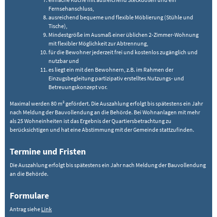
Fernsehanschluss,
ausreichend bequeme und flexible Möblierung (Stühle und
Tische),
Mindestgröße im Ausmaß einer üblichen 2-Zimmer-Wohnung
mit flexibler Möglichkeit zur Abtrennung,
für die Bewohner jederzeit frei und kostenlos zugänglich und
nutzbar und
es liegt ein mit den Bewohnern, z.B. im Rahmen der
Einzugsbegleitung partizipativ erstelltes Nutzungs- und
Betreuungskonzept vor.
Maximal werden 80 m² gefördert. Die Auszahlung erfolgt bis spätestens ein Jahr
nach Meldung der Bauvollendung an die Behörde. Bei Wohnanlagen mit mehr
als 25 Wohneinheiten ist das Ergebnis der Quartiersbetrachtung zu
berücksichtigen und hat eine Abstimmung mit der Gemeinde stattzufinden.
Termine und Fristen
Die Auszahlung erfolgt bis spätestens ein Jahr nach Meldung der Bauvollendung
an die Behörde.
Formulare
Antrag siehe
Link