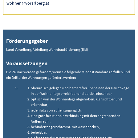
wohnen@vorarlberg.at
Förderungsgeber
Land Vorarlberg, Abteilung Wohnbauförderung (IIId)
Voraussetzungen
Die Räume werden gefördert, wenn sie folgende Mindeststandards erfüllen und
ein Drittel der Wohnungen gefördert werden:
oberirdisch gelegen und barrierefrei über einen der Hauptwege
in der Wohnanlage erreichbar und partiell einsehbar,
optisch von der Wohnanlage abgehoben, klar sichtbar und
erkennbar,
jedenfalls von außen zugänglich,
eine gute funktionale Verbindung mit dem angrenzenden
Außenraum,
behindertengerechtes WC mit Waschbecken,
beheizbar,
einfache Küche mit ausreichend Steckdosen und ein