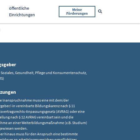
öffentliche
Meine
Suche öffnen
Förderungen
Einrichtungen
d
gsgeber
, Soziales, Gesundheit, Pflege und Konsumentenschutz,
MS)
tzungen
ie Inanspruchnahme muss eine mit dem/der
tgeber/-in vereinbarte Bildungskarenz nach § 11
tsvertragsrechts-Anpassungsgesetz (AVRAG) oder eine
tellung nach § 12 AVRAG vereinbart sein und die
ahme an einer Weiterbildungsmaßnahme (z.B. Studium)
gewiesen werden.
er hinaus muss für den Anspruch eine bestimmte
stdauer an arbeitslosenversicherungspflichtiger