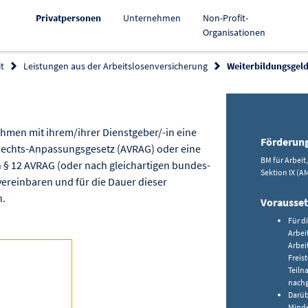
Aktiv
Privatpersonen
Unternehmen
Non-Profit-
Organisationen
t
Leistungen aus der Arbeitslosenversicherung
Weiterbildungsgel
örderung kopieren
men mit ihrem/ihrer Dienstgeber/-in eine
Förderun
srechts-Anpassungsgesetz (AVRAG) oder eine
BM für Arbeit
h § 12 AVRAG (oder nach gleichartigen bundes-
Sektion IX (A
ereinbaren und für die Dauer dieser
n.
Vorausse
Für d
Arbei
Arbei
Freis
Teiln
nach
Darüb
Minde