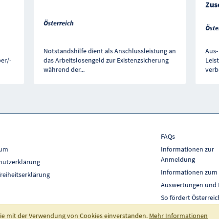
Zus
Österreich
Öste
Notstandshilfe dient als Anschlussleistung an
Aus-
er/-
das Arbeitslosengeld zur Existenzsicherung
Leis
während der
...
verb
FAQs
sum
Informationen zur
Anmeldung
hutzerklärung
Informationen zum
freiheitserklärung
Auswertungen und 
So fördert Österreic
 Sie mit der Verwendung von Cookies einverstanden.
Mehr Informationen