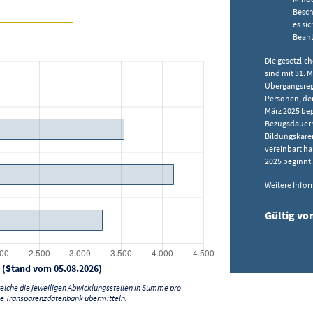
Besch
es si
Beant
Die gesetzli
sind mit 31. 
Übergangsreg
Personen, de
März 2025 beg
Bezugsdauer w
Bildungskaren
vereinbart h
2025 beginnt.
Weitere Info
Gültig vo
 (Stand vom 05.08.2026)
lche die jeweiligen Abwicklungsstellen in Summe pro
e Transparenzdatenbank übermitteln.