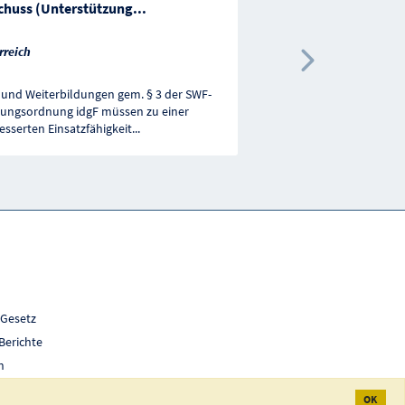
chuss (Unterstützung
...
Österreich
rreich
Nächste 
 und Weiterbildungen gem. § 3 der SWF-
Teilnahme an einer Aus-
tungsordnung idgF müssen zu einer
Weiterbildungsmaßnah
esserten Einsatzfähigkeit
...
qualifikatorische Defizit
 Gesetz
Berichte
h
OK