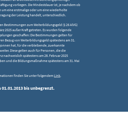
äftigung vorliegen. Die Mindestdauer ist, je nachdem ob
ch um eine erstmalige oder um eine wiederholte
ragung der Leistung handelt, unterschiedlich.
chen Bestimmungen zum Weiterbildungsgeld (§ 26 AlVG)
März 2025 außer Kraft getreten. Es wurden folgende
elungen geschaffen: Die Bestimmungen gelten für
ren Bezug von Weiterbildungsgeld spätestens am 31.
onnen hat, für die verbleibende, zuerkannte
eiter. Diese gelten auch für Personen, die die
z nachweislich spätestens am 28. Februar 2025
aben und die Bildungsmaßnahme spätestens am 31. Mai
rmationen finden Sie unter folgendem
Link
.
n 01.01.2013 bis unbegrenzt.