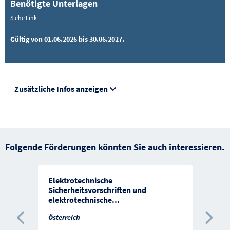
Benötigte Unterlagen
Siehe
Link
Gültig von 01.06.2026 bis 30.06.2027.
Zusätzliche Infos anzeigen
Folgende Förderungen könnten Sie auch interessieren.
Elektrotechnische
Sicherheitsvorschriften und
elektrotechnische
...
Österreich
Vorherige Förderung
Näc