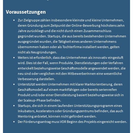
Voraussetzungen
Zur Zielgruppe zählen insbesondere kleinste und kleine Unternehmen,
deren Gründung zum Zeitpunkt der Online-Bewerbung höchstens zehn
Jahre zurückliegt und die nicht durch einen Zusammenschluss
gegründet wurden. Startups, die aus bereits bestehenden Unternehmen
ausgegründet wurden, die Tätigkeit eines anderen Unternehmens
übernommen haben oder als Tochterfirma installiert werden, gelten
nicht als Neugründungen.
Weiters ist erforderlich, dass das Unternehmen als innovativ eingestuft
wird. Dies ist der Fall, wenn Produkte, Dienstleistungen oder Verfahren
entwickelt beziehungsweise Geschäftsmodelle angewendet werden, die
neu sind oder verglichen mit den MitbewerberInnen eine wesentliche
Verbesserung darstellen.
Unterstützt werden Unternehmen mit klarer Marktorientierung, deren
Geschäftsmodell auf einem marktfähigen oder bereits serienreifen
Produkt und/oder einer Dienstleistung basiert beziehungsweise sich in
der Scaleup-Phase befinden.
Startups, die sich in einem laufenden Unterstützungsprogramm eines
Inkubators, Accelerators oder Gründungszentrums befinden, das auch
Mentoring anbietet, können nicht gefördert werden.
Der Förderungsantrag muss VOR Beginn des Projekts eingereicht werden.