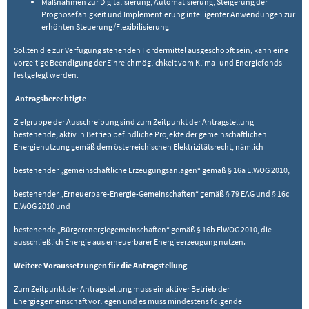
Maßnahmen zur Digitalisierung, Automatisierung, Steigerung der
Prognosefähigkeit und Implementierung intelligenter Anwendungen zur
erhöhten Steuerung/Flexibilisierung
Sollten die zur Verfügung stehenden Fördermittel ausgeschöpft sein, kann eine
vorzeitige Beendigung der Einreichmöglichkeit vom Klima- und Energiefonds
festgelegt werden.
Antragsberechtigte
Zielgruppe der Ausschreibung sind zum Zeitpunkt der Antragstellung
bestehende, aktiv in Betrieb befindliche Projekte der gemeinschaftlichen
Energienutzung gemäß dem österreichischen Elektrizitätsrecht, nämlich
bestehender „gemeinschaftliche Erzeugungsanlagen“ gemäß § 16a ElWOG 2010,
bestehender „Erneuerbare-Energie-Gemeinschaften“ gemäß § 79 EAG und § 16c
ElWOG 2010 und
bestehende „Bürgerenergiegemeinschaften“ gemäß § 16b ElWOG 2010, die
ausschließlich Energie aus erneuerbarer Energieerzeugung nutzen.
Weitere Voraussetzungen für die Antragstellung
Zum Zeitpunkt der Antragstellung muss ein aktiver Betrieb der
Energiegemeinschaft vorliegen und es muss mindestens folgende