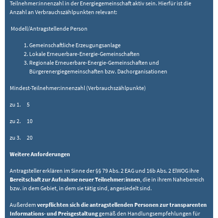
Teilnehmer:innenzahl in der Energiegemeinschaft aktiv sein. Hierfür ist die
Anzahl an Verbrauchszählpunkten relevant:
Modell/Antragstellende Person
Gemeinschaftliche Erzeugungsanlage
Lokale Erneuerbare-Energie-Gemeinschaften
Regionale Erneuerbare-Energie-Gemeinschaften und
Bürgerenergiegemeinschaften bzw. Dachorganisationen
Mindest-Teilnehmer:innenzahl (Verbrauchszählpunkte)
zu 1. 5
zu 2. 10
zu 3. 20
Weitere Anforderungen
Antragsteller erklären im Sinne der §§ 79 Abs. 2 EAG und 16b Abs. 2 ElWOG ihre
Bereitschaft zur Aufnahme neuer Teilnehmer:innen
, die in ihrem Nahebereich
bzw. in dem Gebiet, in dem sie tätig sind, angesiedelt sind.
Außerdem
verpflichten sich die antragstellenden Personen zur transparenten
Informations- und Preisgestaltung
gemäß den Handlungsempfehlungen für