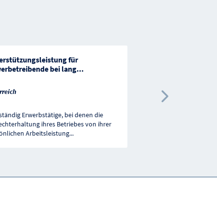
erstützungsleistung für
Budgetförderung für 
erbetreibende bei lang
...
Sozialentschädigung
rreich
Österreich
Nächste 
ständig Erwerbstätige, bei denen die
Förderungen für den Ber
echterhaltung ihres Betriebes von ihrer
Sozialentschädigung für 
önlichen Arbeitsleistung
...
Beratung, Betreuung un