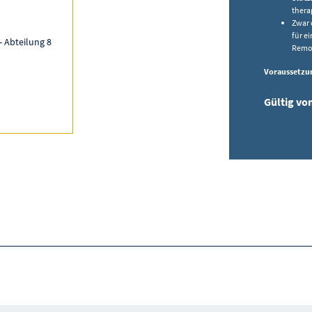
thera
Zwar 
für e
 Abteilung 8
Remob
Voraussetzun
Gültig vo