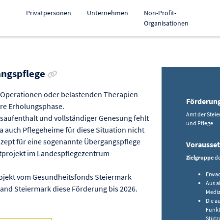
Privatpersonen
Unternehmen
Non-Profit-
Organisationen
Link zur Förderung kopieren
angspflege
 Operationen oder belastenden Therapien
Förderun
ere Erholungsphase.
Amt der Stei
saufenthalt und vollständiger Genesung fehlt
und Pflege
a auch Pflegeheime für diese Situation nicht
onzept für eine sogenannte Übergangspflege
Vorausse
lotprojekt im Landespflegezentrum
Zielgruppe
de
Erwac
rojekt vom Gesundheitsfonds Steiermark
Aus a
and Steiermark diese Förderung bis 2026.
Mediz
Die a
Funkt
Stütz