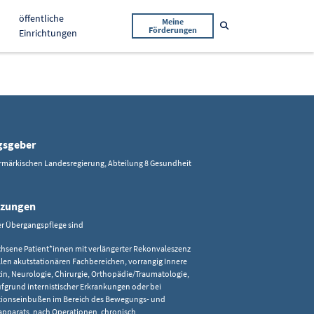
öffentliche
Meine
Suche öffnen
Förderungen
Einrichtungen
gsgeber
ermärkischen Landesregierung, Abteilung 8 Gesundheit
tzungen
r Übergangspflege sind
hsene Patient*innen mit verlängerter Rekonvaleszenz
llen akutstationären Fachbereichen, vorrangig Innere
in, Neurologie, Chirurgie, Orthopädie/Traumatologie,
ufgrund internistischer Erkrankungen oder bei
ionseinbußen im Bereich des Bewegungs- und
apparats, nach Operationen, chronisch