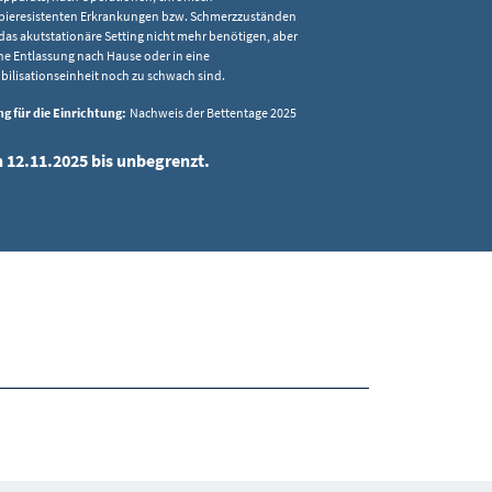
pieresistenten Erkrankungen bzw. Schmerzzuständen
das akutstationäre Setting nicht mehr benötigen, aber
ine Entlassung nach Hause oder in eine
ilisationseinheit noch zu schwach sind.
g für die Einrichtung:
Nachweis der Bettentage 2025
n 12.11.2025 bis unbegrenzt.