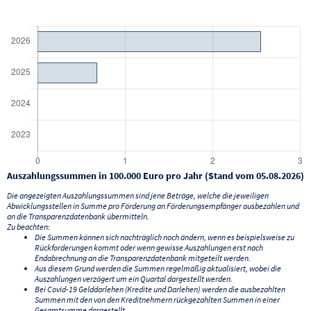
Auszahlungssummen in 100.000 Euro pro Jahr (Stand vom 05.08.2026)
Die angezeigten Auszahlungssummen sind jene Beträge, welche die jeweiligen
Abwicklungsstellen in Summe pro Förderung an Förderungsempfänger ausbezahlen und
an die Transparenzdatenbank übermitteln.
Zu beachten:
Die Summen können sich nachträglich noch ändern, wenn es beispielsweise zu
Rückforderungen kommt oder wenn gewisse Auszahlungen erst nach
Endabrechnung an die Transparenzdatenbank mitgeteilt werden.
Aus diesem Grund werden die Summen regelmäßig aktualisiert, wobei die
Auszahlungen verzögert um ein Quartal dargestellt werden.
Bei Covid-19 Gelddarlehen (Kredite und Darlehen) werden die ausbezahlten
Summen mit den von den Kreditnehmern rückgezahlten Summen in einer
Gesamtsumme dargestellt.