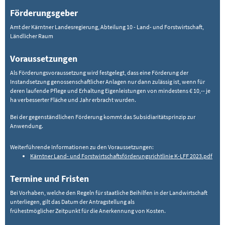
Förderungsgeber
Amt der Kärntner Landesregierung, Abteilung 10 - Land- und Forstwirtschaft,
Ländlicher Raum
Voraussetzungen
Als Förderungsvoraussetzung wird festgelegt, dass eine Förderung der
Instandsetzung genossenschaftlicher Anlagen nur dann zulässig ist, wenn für
deren laufende Pflege und Erhaltung Eigenleistungen von mindestens € 10,-- je
ha verbesserter Fläche und Jahr erbracht wurden.
Bei der gegenständlichen Förderung kommt das Subsidiaritätsprinzip zur
Anwendung.
Weiterführende Informationen zu den Voraussetzungen:
Kärntner Land- und Forstwirtschaftsförderungsrichtlinie K-LFF 2023.pdf
Termine und Fristen
Bei Vorhaben, welche den Regeln für staatliche Beihilfen in der Landwirtschaft
unterliegen, gilt das Datum der Antragstellung als
frühestmöglicher Zeitpunkt für die Anerkennung von Kosten.