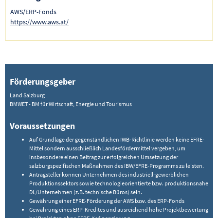
AWS/ERP-Fonds
https://www.aws.at/
Förderungsgeber
Land Salzburg
BMWET - BM für Wirtschaft, Energie und Tourismus
Voraussetzungen
Auf Grundlage der gegenständlichen IWB-Richtlinie werden keine EFRE-
Mittel sondern ausschließlich Landesfördermittel vergeben, um
insbesondere einen Beitrag zur erfolgreichen Umsetzung der
salzburgspezifischen Maßnahmen des IBW/EFRE-Programms zu leisten.
Antragsteller können Unternehmen des industriell-gewerblichen
Produktionssektors sowie technologieorientierte bzw. produktionsnahe
DL/Unternehmen (z.B. technische Büros) sein.
Gewährung einer EFRE-Förderung der AWS bzw. des ERP-Fonds
Gewährung eines ERP-Kredites und ausreichend hohe Projektbewertung