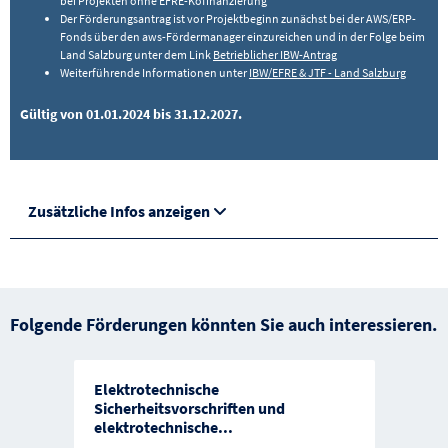
bei Projekten ohne EFRE-Kofinanzierung
Der Förderungsantrag ist vor Projektbeginn zunächst bei der AWS/ERP-
Fonds über den aws-Fördermanager einzureichen und in der Folge beim
Land Salzburg unter dem Link
Betrieblicher IBW-Antrag
Weiterführende Informationen unter
IBW/EFRE & JTF - Land Salzburg
Gültig von 01.01.2024 bis 31.12.2027.
Zusätzliche Infos anzeigen
Folgende Förderungen könnten Sie auch interessieren.
Elektrotechnische
Sicherheitsvorschriften und
elektrotechnische
...