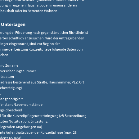
uung im eigenen Haushalt oder in einem anderen
thaushalt oder im Betreuten Wohnen
 Unterlagen
ung der Förderung nach gegenständlicher Richtlinie ist
ber schriftlich anzusuchen. Wird der Antrag über den
inger eingebracht, sind vor Beginn der
hme der Leistung Kurzzeitpflege folgende Daten von
heben
 und Zuname
lversicherungsnummer
rtsdatum
dresse bestehend aus Straße, Hausnummer, PLZ, Ort
ebestätigung)
k
sangehörigkeit
lienstand/Lebensumstände
egeldbescheid
 für die Kurzzeitpflegeunterbringung (zB Beschreibung
kuten Notsituation, Entlastung
flegenden Angehörigen uä)
nte Aufenthaltsdauer der Kurzzeitpflege (max. 28
dertage/Jahr)