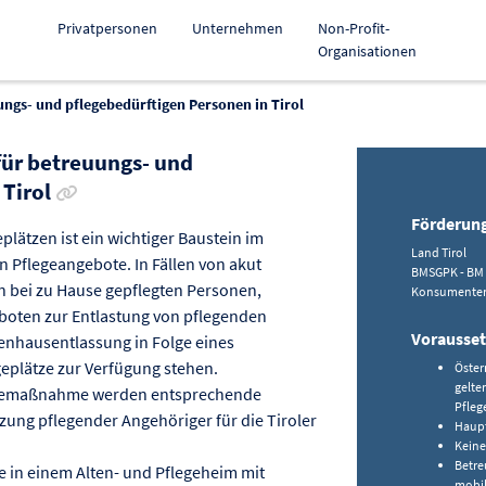
Privatpersonen
Unternehmen
Non-Profit-
Organisationen
ungs- und pflegebedürftigen Personen in Tirol
für betreuungs- und
Link zur Förderung kopieren
 Tirol
Förderun
plätzen ist ein wichtiger Baustein im
Land Tirol
 Pflegeangebote. In Fällen von akut
BMSGPK - BM f
 bei zu Hause gepflegten Personen,
Konsumenten
boten zur Entlastung von pflegenden
Vorausse
enhausentlassung in Folge eines
geplätze zur Verfügung stehen.
Öster
gelte
legemaßnahme werden entsprechende
Pfleg
zung pflegender Angehöriger für die Tiroler
Haupt
Keine
Betre
ge in einem Alten- und Pflegeheim mit
mobil