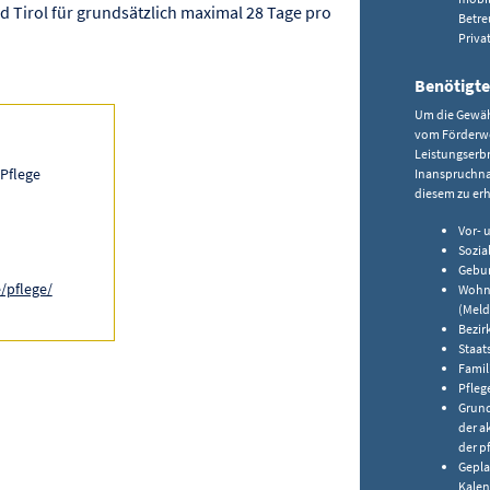
 Tirol für grundsätzlich maximal 28 Tage pro
Betre
Priva
Benötigte
Um die Gewähr
vom Förderwer
Leistungserbr
 Pflege
Inanspruchna
diesem zu er
Vor-
Sozia
Gebu
/pflege/
Wohna
(Meld
Bezir
Staat
Fami
Pfleg
Grund
der a
der p
Gepla
Kalen