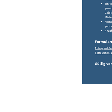
Eink
grund
Geldl
Miete
Name 
geno
Anzah
Formular
Antrag auf Ge
Betreuungs- u
Gültig vo