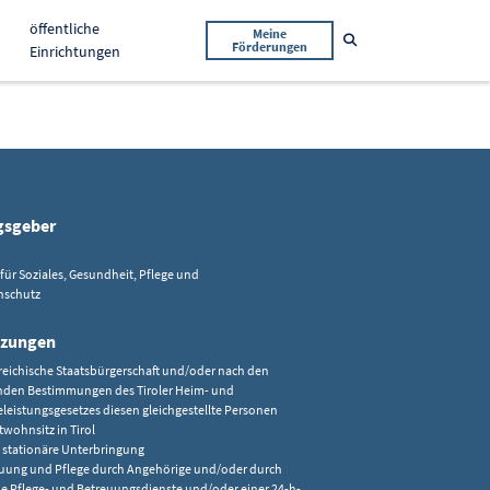
öffentliche
Meine
Suche öffnen
Förderungen
Einrichtungen
gsgeber
ür Soziales, Gesundheit, Pflege und
schutz
tzungen
reichische Staatsbürgerschaft und/oder nach den
nden Bestimmungen des Tiroler Heim- und
eleistungsgesetzes diesen gleichgestellte Personen
wohnsitz in Tirol
 stationäre Unterbringung
uung und Pflege durch Angehörige und/oder durch
e Pflege- und Betreuungsdienste und/oder einer 24-h-