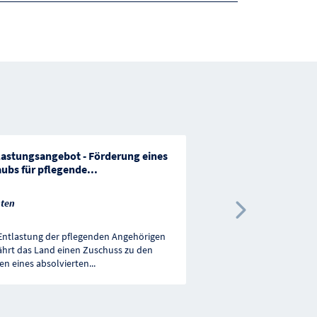
lastungsangebot - Förderung eines
Tagespflege, Niederö
aubs für pflegende
...
Niederösterreich
ten
Nächste 
Entlastung der pflegenden Angehörigen
Das Land NÖ gewährt zu
hrt das Land einen Zuschuss zu den
Tagespflege pflegebedür
en eines absolvierten
...
bewilligten sozialen
...