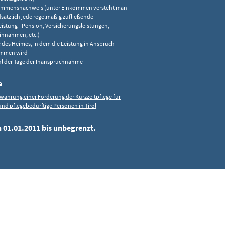
ommensnachweis (unter Einkommen versteht man
sätzlich jede regelmäßig zufließende
eistung - Pension, Versicherungsleistungen,
innahmen, etc.)
des Heimes, in dem die Leistung in Anspruch
mmen wird
l der Tage der Inanspruchnahme
e
währung einer Förderung der Kurzzeitpflege für
nd pflegebedürftige Personen in Tirol
n 01.01.2011 bis unbegrenzt.