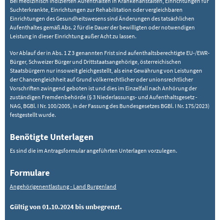
Bei medizinisch indizierten Aufenthalten in Krankenanstalten, Einrichtungen für
Suchterkrankte, Einrichtungen zur Rehabilitation oder vergleichbaren
Einrichtungen des Gesundheitswesens sind Änderungen des tatsächlichen
Aufenthaltes gemäß Abs. 2 für die Dauer der bewilligten oder notwendigen
Leistung in dieser Einrichtung außer Acht zu lassen.
Vor Ablauf der in Abs. 1 Z 3 genannten Frist sind aufenthaltsberechtigte EU-/EWR-
Bürger, Schweizer Bürger und Drittstaatsangehörige, österreichischen
Staatsbürgern nur insoweit gleichgestellt, als eine Gewährung von Leistungen
der Chancengleichheit auf Grund völkerrechtlicher oder unionsrechtlicher
Vorschriften zwingend geboten ist und dies im Einzelfall nach Anhörung der
zuständigen Fremdenbehörde (§ 3 Niederlassungs- und Aufenthaltsgesetz -
NAG, BGBl. I Nr. 100/2005, in der Fassung des Bundesgesetzes BGBl. I Nr. 175/2023)
festgestellt wurde.
Benötigte Unterlagen
Es sind die im Antragsformular angeführten Unterlagen vorzulegen.
Formulare
Angehörigenentlastung - Land Burgenland
Gültig von 01.10.2024 bis unbegrenzt.