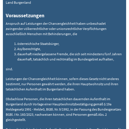
Land Burgenland
Voraussetzungen
Anspruch auf Leistungen der Chancengleichheit haben unbeschadet
zwingender völkerrechtlicher oder unionsrechtlicher Verpflichtungen
ausschließlich Menschen mit Behinderungen, die
österreichische Staatsbürger,
Asylberechtigte,
dauerhaft niedergelassene Fremde, die sich seit mindestens fünf Jahren
dauerhaft, tatsächlich und rechtmäßig im Bundesgebiet aufhalten,
sind.
Leistungen der Chancengleichheit können, sofern dieses Gesetz nicht anderes
bestimmt, nur Personen gewährt werden, die ihren Hauptwohnsitz und ihren
tatsächlichen Aufenthalt im Burgenland haben.
Obdachlose Personen, die ihren tatsächlichen dauernden Aufenthalt im
Burgenland durch Vorlage einer Hauptwohnsitzbestätigung gemäß § 19a
Meldegesetz 1991 - MeldeG, BGBl. Nr. 9/1992, in der Fassung des Bundesgesetzes
BGBl. I Nr. 160/2023, nachweisen können, sind Personen gemäß Abs. 2
gleichgestellt.