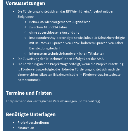
Voraussetzungen
Die Förderung richtet sich an das BFI Wien für ein Angebot mit der
Zielgruppe
Beim AMS Wien vorgemerkte Jugendliche
zwischen 18 und 24 Jahre
ohne abgeschlossene Ausbildung
insbesondere Asylberechtigte sowie Subsidiär Schutzberechtigte
mit Deutsch A2-Sprachniveau bzw. höherem Sprachniveau aber
Basisbildungsbedarf
Interesse an technisch-handwerklichen Tätigkeiten
Die Zuweisung der Teilnehmer*innen erfolgt über das AMS.
Die Förderung an den Projektträger erfolgt, wenn die Projektumsetzung
lt. Fördervertrag erfolgte, die Höhe der Förderung richtet sich nach den
eingereichten Istkosten (Maximum ist die im Fördervertrag festgelegte
Fördersumme).
Termine und Fristen
Entsprechend der vertraglichen Vereinbarungen (Fördervertrag)
Benötigte Unterlagen
Projektbeschreibung
Finanzplan