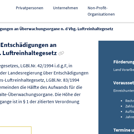
Privatpersonen
Unternehmen
Non-Profit-
Organisationen
igungen an Überwachungsorgane n. d Vbg. Luftreinhaltegesetz
e Entschädigungen an
Link zur Förderung kopieren
 Luftreinhaltegesetz
Förderun
esetzes, LGBl.Nr. 42/1994 i.d.g.F, in
Land Vorarlbe
g der Landesregierung über Entschädigungen
Luftreinhaltegesetz, LGBl.Nr. 83/1994
Vorausse
Gemeinden die Hälfte des Aufwands für die
Einreichunte
halte-Überwachungsorgane. Die Höhe der
ge ist in § 1 der zitierten Verordnung
Rech
Zahlu
Aufli
Jahre
Termine u