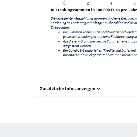
Auszahlungssummen in 100.000 Euro pro Jahr
Die angezeigten Auszahlungssummen sind jene Beträge, we
Förderung an Förderungsempfänger ausbezahlen und an di
Zu beachten:
Die Summen können sich nachträglich noch änder
gewisse Auszahlungen erst nach Endabrechnung an
Aus diesem Grund werden die Summen regelmäßig a
dargestellt werden.
Bei Covid-19 Gelddarlehen (Kredite und Darlehen
Kreditnehmern rückgezahlten Summen in einer G
Zusätzliche Infos anzeigen