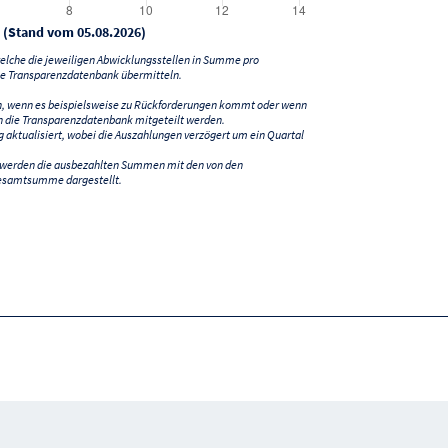
 (Stand vom 05.08.2026)
lche die jeweiligen Abwicklungsstellen in Summe pro
e Transparenzdatenbank übermitteln.
n, wenn es beispielsweise zu Rückforderungen kommt oder wenn
 die Transparenzdatenbank mitgeteilt werden.
ktualisiert, wobei die Auszahlungen verzögert um ein Quartal
) werden die ausbezahlten Summen mit den von den
esamtsumme dargestellt.