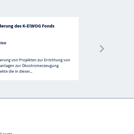
derung des K-ElWOG Fonds
Förderung von nachh
Kleinprojekten
ten
Vorarlberg
Nächste 
erung von Projekten zur Errichtung von
In Vorarlberg laufen seit
tanlagen zur Ökostromerzeugung
richtungsweisende Pro
ekte die in dieser
...
Initiativen, die sehr viel