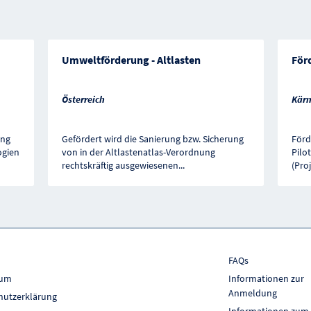
Umweltförderung - Altlasten
För
Österreich
Kärn
ung
Gefördert wird die Sanierung bzw. Sicherung
Förd
ogien
von in der Altlastenatlas-Verordnung
Pilo
rechtskräftig ausgewiesenen
...
(Proj
FAQs
sum
Informationen zur
Anmeldung
hutzerklärung