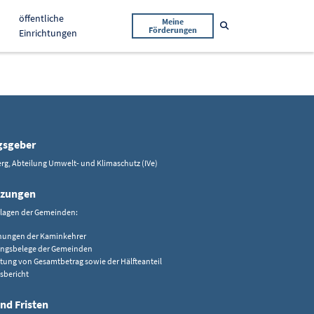
öffentliche
Meine
Suche öffnen
Förderungen
Einrichtungen
gsgeber
rg, Abteilung Umwelt- und Klimaschutz (IVe)
tzungen
rlagen der Gemeinden:
nungen der Kaminkehrer
ngsbelege der Gemeinden
stung von Gesamtbetrag sowie der Hälfteanteil
sbericht
nd Fristen