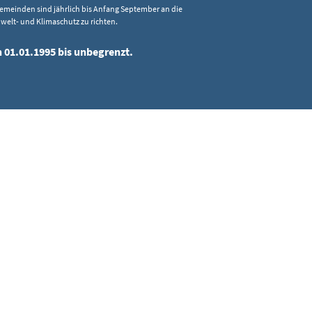
emeinden sind jährlich bis Anfang September an die
elt- und Klimaschutz zu richten.
n 01.01.1995 bis unbegrenzt.