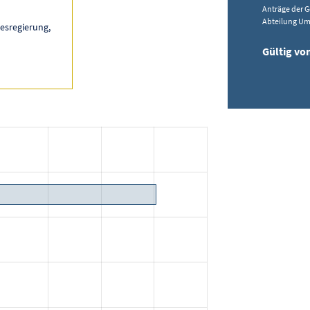
Anträge der G
Abteilung Umw
esregierung,
Gültig vo