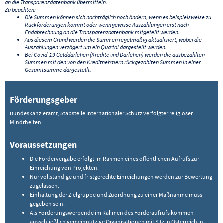
an die Transparenzdatenbank übermitteln.
Zu beachten:
Die Summen können sich nachträglich noch ändern, wenn es beispielsweise zu
Rückforderungen kommt oder wenn gewisse Auszahlungen erst nach
Endabrechnung an die Transparenzdatenbank mitgeteilt werden.
Aus diesem Grund werden die Summen regelmäßig aktualisiert, wobei die
Auszahlungen verzögert um ein Quartal dargestellt werden.
Bei Covid-19 Gelddarlehen (Kredite und Darlehen) werden die ausbezahlten
Summen mit den von den Kreditnehmern rückgezahlten Summen in einer
Gesamtsumme dargestellt.
Förderungsgeber
Bundeskanzleramt, Stabstelle Internationaler Schutz verfolgter religiöser
Mindrheiten
Voraussetzungen
Die Fördervergabe erfolgt im Rahmen eines öffentlichen Aufrufs zur
Einreichung von Projekten.
Nur vollständige und fristgerechte Einreichungen werden zur Bewertung
zugelassen.
Einhaltung der Zielgruppe und Zuordnung zu einer Maßnahme muss
gegeben sein.
Als Förderungswerbende im Rahmen des Förderaufrufs kommen
ausschließlich gemeinnützige Organisationen mit Sitz in Österreich in