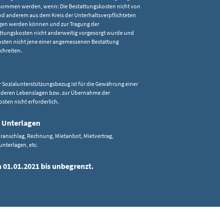
ommen werden, wenn: Die Bestattungskosten nicht von
d anderem aus dem Kreis der Unterhaltsverpflichteten
gen werden können und zur Tragung der
ttungskosten nicht anderweitig vorgesorgt wurde und
osten nicht jene einer angemessenen Bestattung
chreiten.
r Sozialunterstützungsbezug ist für die Gewährung einer
onderen Lebenslagen bzw. zur Übernahme der
sten nicht erforderlich.
 Unterlagen
ranschlag, Rechnung, Mietanbot, Mietvertrag,
terlagen, etc.
n 01.01.2021 bis unbegrenzt.