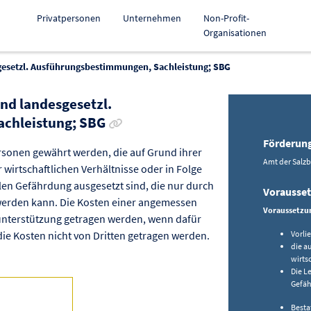
Privatpersonen
Unternehmen
Non-Profit-
Organisationen
sgesetzl. Ausführungsbestimmungen, Sachleistung; SBG
und landesgesetzl.
Link zur Förderung kopieren
chleistung; SBG
Förderun
rsonen gewährt werden, die auf Grund ihrer
Amt der Salz
wirtschaftlichen Verhältnisse oder in Folge
len Gefährdung ausgesetzt sind, die nur durch
Vorausse
werden kann. Die Kosten einer angemessen
Voraussetzun
lunterstützung getragen werden, wenn dafür
ie Kosten nicht von Dritten getragen werden.
Vorli
die a
wirts
Die L
Gefäh
Besta