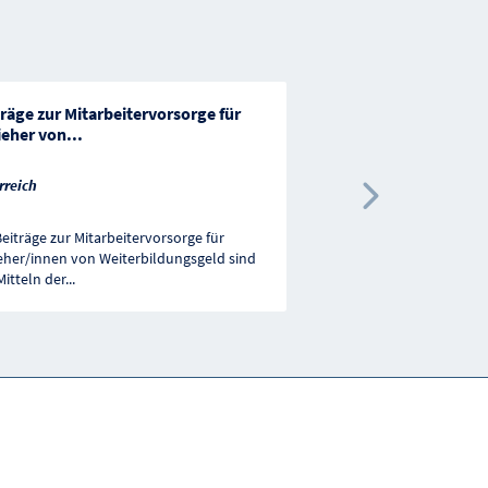
räge zur Mitarbeitervorsorge für
Unterstützungsleistu
ieher von
...
Gewerbetreibende be
rreich
Österreich
Nächste 
Beiträge zur Mitarbeitervorsorge für
Selbständig Erwerbstätig
eher/innen von Weiterbildungsgeld sind
Aufrechterhaltung ihres 
Mitteln der
...
persönlichen Arbeitslei