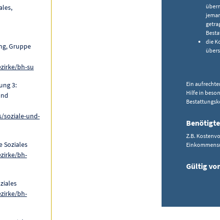
übern
ales,
jeman
getra
Besta
die K
ng, Gruppe
übers
ezirke/bh-su
Ein aufrechte
ung 3:
Hilfe in bes
und
Bestattungsko
/soziale-und-
Benötigte
Z.B. Kostenvo
 Soziales
Einkommensun
ezirke/bh-
Gültig vo
ziales
ezirke/bh-