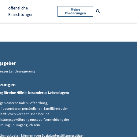
öffentliche
Meine
Suche öffnen
Förderungen
Einrichtungen
gsgeber
burger Landesregierung
tzungen
g für eine Hilfe in besonderen Lebenslagen:
egen einer sozialen Gefährdung,
uf besonderen persönlichen, familiären oder
chaftlichen Verhältnissen beruht.
eistungsgewährung muss zur Vermeidung der
rdung unumgänglich sein.
ttungskosten können vom Sozialunterstützungsträger