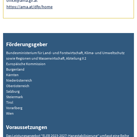
office@ama.gv.at
https://ama.at/dfp/home
Förderungsgeber
Bundesministerium für Land- und Forstwirtschaft, Klima- und Umweltschutz
sowie Regionen und Wasserwirtschaft, Abteilung II 2
Europäische Kommission
Burgenland
Kärnten
Niederösterreich
Oberösterreich
Salzburg
Steiermark
Tirol
Vorarlberg
Wien
Voraussetzungen
Das Leistungsangebot "ELER 2023-2027: Hangstabilisierung" umfasst eine Reihe