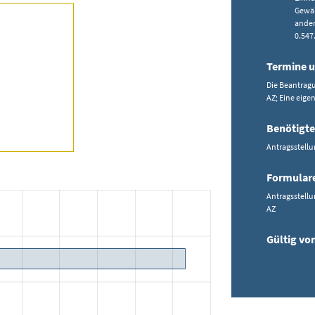
Gewäh
ander
0.547
Termine u
Die Beantrag
AZ; Eine eige
Benötigte
Antragsstell
Formular
Antragsstellu
AZ
Gültig von