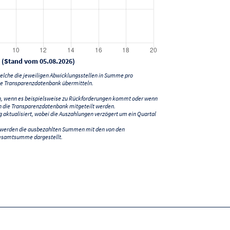
 (Stand vom 05.08.2026)
lche die jeweiligen Abwicklungsstellen in Summe pro
e Transparenzdatenbank übermitteln.
n, wenn es beispielsweise zu Rückforderungen kommt oder wenn
 die Transparenzdatenbank mitgeteilt werden.
ktualisiert, wobei die Auszahlungen verzögert um ein Quartal
) werden die ausbezahlten Summen mit den von den
esamtsumme dargestellt.