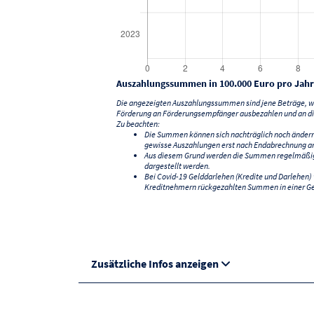
Auszahlungssummen in 100.000 Euro pro Jahr
Die angezeigten Auszahlungssummen sind jene Beträge, we
Förderung an Förderungsempfänger ausbezahlen und an di
Zu beachten:
Die Summen können sich nachträglich noch änder
gewisse Auszahlungen erst nach Endabrechnung an
Aus diesem Grund werden die Summen regelmäßig a
dargestellt werden.
Bei Covid-19 Gelddarlehen (Kredite und Darlehen
Kreditnehmern rückgezahlten Summen in einer G
Zusätzliche Infos anzeigen