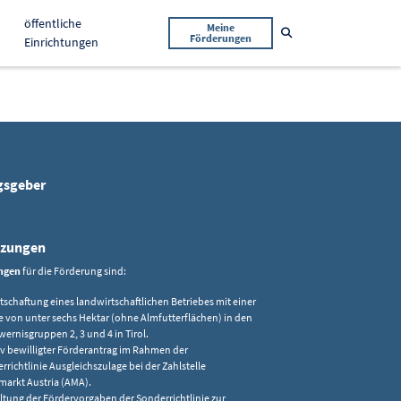
öffentliche
Meine
Suche öffnen
Förderungen
Einrichtungen
gsgeber
tzungen
ngen
für die Förderung sind:
tschaftung eines landwirtschaftlichen Betriebes mit einer
e von unter sechs Hektar (ohne Almfutterflächen) in den
wernisgruppen 2, 3 und 4 in Tirol.
iv bewilligter Förderantrag im Rahmen der
rrichtlinie Ausgleichszulage bei der Zahlstelle
markt Austria (AMA).
ltung der Fördervorgaben der Sonderrichtlinie zur