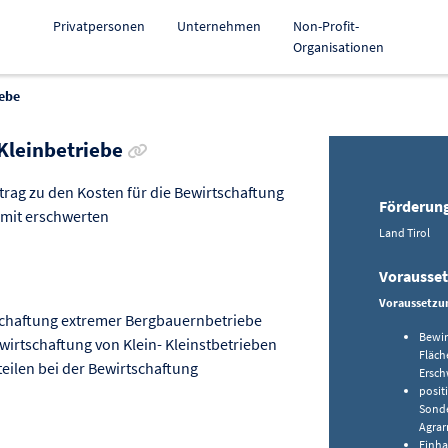
Privatpersonen
Unternehmen
Non-Profit-
Organisationen
iebe
Link zur Förderung kopieren
 Kleinbetriebe
trag zu den Kosten für die Bewirtschaftung
Förderun
 mit erschwerten
Land Tirol
Vorausse
Voraussetzu
schaftung extremer Bergbauernbetriebe
Bewir
wirtschaftung von Klein- Kleinstbetrieben
Fläch
eilen bei der Bewirtschaftung
Ersch
posit
Sonde
Agrar
Einha