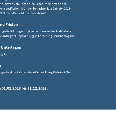
rung von Zahlungen für aus naturbedingten oder
en spezifischen Gründen benachteiligte Gebiete; 2023-
.939 (BML/Benacht. Lw. Gebiete (AZ)).
nd Fristen
ung/Abwicklung erfolgt gemeinsam mit der Maßnahme
ne Antragstellung für die ggst. Förderung ist nicht möglich
 Unterlagen
ung AZ
e
ng erfolgt im Rahmen der AZ Abwicklung Website AMA -
 01.01.2023 bis 31.12.2027.