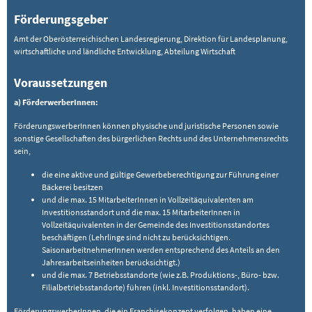
Förderungsgeber
Amt der Oberösterreichischen Landesregierung, Direktion für Landesplanung,
wirtschaftliche und ländliche Entwicklung, Abteilung Wirtschaft
Voraussetzungen
a) FörderwerberInnen:
FörderungswerberInnen können physische und juristische Personen sowie
sonstige Gesellschaften des bürgerlichen Rechts und des Unternehmensrechts
sein,
die eine aktive und gültige Gewerbeberechtigung zur Führung einer
Bäckerei besitzen
und die max. 15 MitarbeiterInnen in Vollzeitäquivalenten am
Investitionsstandort und die max. 15 MitarbeiterInnen in
Vollzeitäquivalenten in der Gemeinde des Investitionsstandortes
beschäftigen (Lehrlinge sind nicht zu berücksichtigen.
SaisonarbeitnehmerInnen werden entsprechend des Anteils an den
Jahresarbeitseinheiten berücksichtigt.)
und die max. 7 Betriebsstandorte (wie z.B. Produktions-, Büro- bzw.
Filialbetriebsstandorte) führen (inkl. Investitionsstandort).
FörderungswerberInnen, die ein Franchisekonzept verfolgen, haben eine