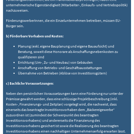
unternehmerische Eigenständigkeit (Mitarbeiter-, Einkaufs- und Vertriebspolitik)
nachzuweisen.
FörderungswerberInnen, die ein Einzelunternehmen betreiben, müssen EU-
Bürger sein.
b) Förderbare Vorhaben und Kosten:
Planung (exkl. eigene Bauplanung und eigene Bauaufsicht) und
Beratung, soweit diese Honorare als Anschaffungsnebenkosten zu
qualifizieren sind
Errichtung (Um-, Zu- und Neubau) von Gebäuden
Anschaffung von Betriebs- und Geschäftsausstattungen
Übernahme von Betrieben (Ablöse von Investitionsgütern)
c) Sachliche Voraussetzungen
:
Neben den persönlichen Voraussetzungen kann eine Förderung nur unter der
Prämisse gewährt werden, dass eine schlüssige Projektbeschreibung (inkl.
Kosten-, Finanzierungs- und Zeitplan) vorgelegt wird, die nachweist, dass
einerseits das beantragte Investitionsvorhaben dem „Bäckereigewerbe“
zuzuordnen ist (zumindest der Schwerpunkt des beantragten
Investitionsvorhabens) und andererseits die Finanzierung des
Investitionsvorhabens gesichert ist sowie die Realisierung des beantragten
Investitionsvorhabens einen nachhaltigen Unternehmenserfolg erwarten lässt.