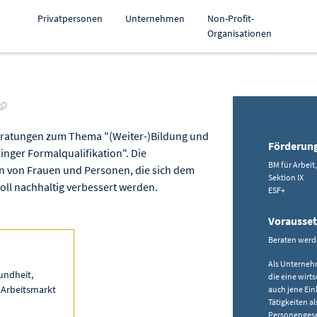
Privatpersonen
Unternehmen
Non-Profit-
Organisationen
Link zur Förderung kopieren
eratungen zum Thema "(Weiter-)Bildung und
Förderun
inger Formalqualifikation". Die
BM für Arbeit
 von Frauen und Personen, die sich dem
Sektion IX
oll nachhaltig verbessert werden.
ESF+
Vorausse
Beraten wer
Als Unternehm
undheit,
die eine wirt
 Arbeitsmarkt
auch jene Ein
Tätigkeiten a
Personengesel