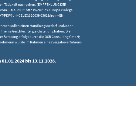
chen Tätigkeit nachgehen. (EMPFEHLUNG DER
m 6. Mai 2003: https://eur-lex.europa.eu/legal-
TXT/PDF/?uri=CELEX:32003H0361&from=EN)
ehmen sollen einen Handlungsbedarf und/oder
 Thema Geschlechtergleichstellung haben. Die
er Beratung erfolgt durch die ÖSB Consulting GmbH;
gnehmerin wurde im Rahmen eines Vergabeverfahrens
 01.01.2024 bis 13.11.2028.