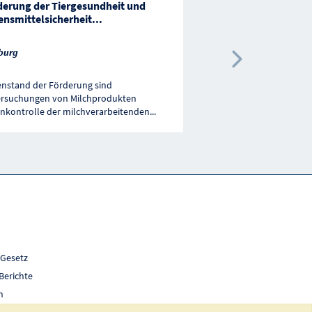
derung der Tiergesundheit und
Coaching-Förderung
ensmittelsicherheit
...
Salzburg
burg
Nächste 
nstand der Förderung sind
Ziel der Förderungsaktion
rsuchungen von Milchprodukten
Unternehmen dazu zu mo
enkontrolle der milchverarbeitenden
...
für Innovationen und
...
 Gesetz
Berichte
h