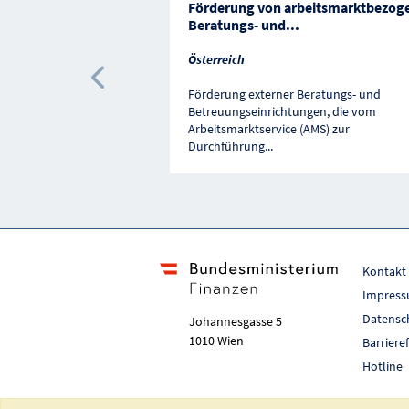
Förderung von arbeitsmarktbezog
Beratungs- und
...
Österreich
Vorherige Förderung
Förderung externer Beratungs- und
Betreuungseinrichtungen, die vom
Arbeitsmarktservice (AMS) zur
Durchführung
...
Kontakt
Impres
Datensc
Johannesgasse 5
1010 Wien
Barriere
Hotline