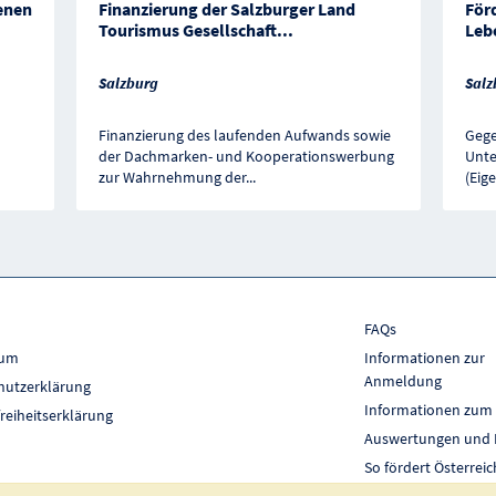
enen
Finanzierung der Salzburger Land
För
Tourismus Gesellschaft
...
Leb
Salzburg
Salz
Finanzierung des laufenden Aufwands sowie
Gege
der Dachmarken- und Kooperationswerbung
Unte
zur Wahrnehmung der
...
(Eig
FAQs
sum
Informationen zur
Anmeldung
hutzerklärung
Informationen zum
freiheitserklärung
Auswertungen und 
So fördert Österreic