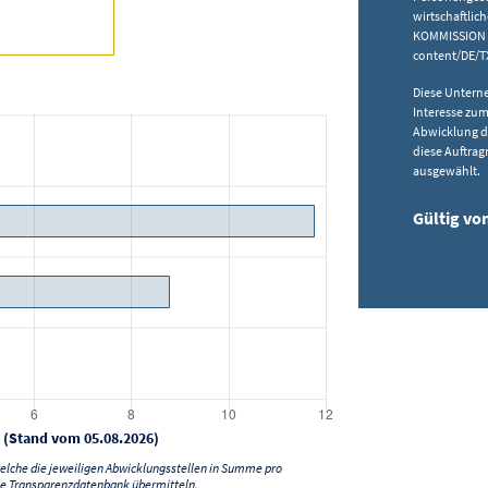
wirtschaftli
KOMMISSION vo
content/DE/
Diese Untern
Interesse zum
Abwicklung d
diese Auftra
ausgewählt.
Gültig von
 (Stand vom 05.08.2026)
lche die jeweiligen Abwicklungsstellen in Summe pro
e Transparenzdatenbank übermitteln.