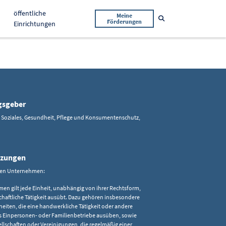
öffentliche
Meine
Suche öffnen
Förderungen
Einrichtungen
gsgeber
, Soziales, Gesundheit, Pflege und Konsumentenschutz,
tzungen
den Unternehmen:
en gilt jede Einheit, unabhängig von ihrer Rechtsform,
schaftliche Tätigkeit ausübt. Dazu gehören insbesondere
heiten, die eine handwerkliche Tätigkeit oder andere
ls Einpersonen- oder Familienbetriebe ausüben, sowie
lschaften oder Vereinigungen, die regelmäßig einer