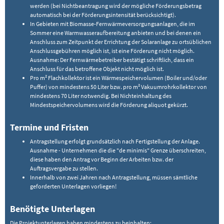
werden (bei Nichtbeantragung wird der mögliche Förderungsbetrag
automatisch bei der Förderungsintensität berücksichtigt).
In Gebieten mit Biomasse-Fernwärmeversorgungsanlagen, die im
Sommer eine Warmwasseraufbereitung anbieten und bei denen ein
Anschluss zum Zeitpunkt der Errichtung der Solaranlage zu ortsüblichen
Anschlussgebühren möglich ist, ist eine Förderung nicht möglich.
Ausnahme: Der Fernwärmebetreiber bestätigt schriftlich, dass ein
Anschluss für das betroffene Objekt nicht möglich ist.
Pro m² Flachkollektor ist ein Wärmespeichervolumen (Boiler und/oder
Puffer) von mindestens 50 Liter bzw. pro m² Vakuumrohrkollektor von
mindestens 70 Liter notwendig. Bei Nichteinhaltung des
Mindestspeichervolumens wird die Förderung aliquot gekürzt.
Termine und Fristen
Antragstellung erfolgt grundsätzlich nach Fertigstellung der Anlage.
Ausnahme - Unternehmen die die "de minimis" Grenze überschreiten,
diese haben den Antrag vor Beginn der Arbeiten bzw. der
Auftragsvergabe zu stellen.
Innerhalb von zwei Jahren nach Antragstellung, müssen sämtliche
geforderten Unterlagen vorliegen!
Benötigte Unterlagen
Die Projektunterlagen haben mindestens zu beinhalten: