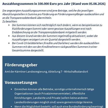
Auszahlungssummen in 100.000 Euro pro Jahr (Stand vom 05.08.2026)
Die angezeigten Auszahlungssummen sind jene Beträge, welche die jeweiligen
Abwicklungsstellen in Summe pro Förderung an Förderungsempfänger ausbezahlen und
an die Transparenzdatenbank übermitteln.
Zu beachten:
Die Summen können sich nachträglich noch ändern, wenn es beispielsweise zu
Rückforderungen kommt oder wenn gewisse Auszahlungen erst nach
Endabrechnung an die Transparenzdatenbank mitgeteilt werden.
Aus diesem Grund werden die Summen regelmäßig aktualisiert, wobei die
Auszahlungen verzögert um ein Quartal dargestellt werden.
Bei Covid-19 Gelddarlehen (Kredite und Darlehen) werden die ausbezahlten
Summen mit den von den Kreditnehmern rückgezahlten Summen in einer
Gesamtsumme dargestellt.
Förderungsgeber
Amt der Kärntner Landesregierung, Abteilung 7 - Wirtschaftsstandort
Voraussetzungen
Einreichen können alle Betriebe, sonstige unternehmerisch tätige
Organisationen (auch Privatzimmervermieter), öffentliche
Einrichtungen, Landwirte und Private (sofern keine anderen
Landesförderungen möglich sind) sowie gemeinnützige Vereine.
Wenn die Möglichkeit besteht, soll auch eine Bundesförderung beantragt