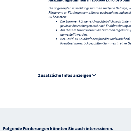
Die angezeigten Auszahlungssummen sind jene Beträge, we
Förderung an Förderungsempfänger ausbezahlen und an di
Zu beachten:
Die Summen können sich nachträglich noch änder
gewisse Auszahlungen erst nach Endabrechnung an
Aus diesem Grund werden die Summen regelmäßig a
dargestellt werden.
Bei Covid-19 Gelddarlehen (Kredite und Darlehen
Kreditnehmern rückgezahlten Summen in einer G
Zusätzliche Infos anzeigen
Folgende Förderungen könnten Sie auch interessieren.