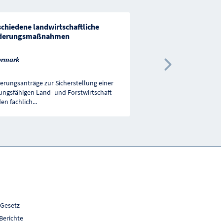
schiedene landwirtschaftliche
Basisfinanzierung "S
derungsmaßnahmen
Marketing"
ermark
Salzburg
Nächste 
erungsanträge zur Sicherstellung einer
Der Verein "Salzburger 
tungsfähigen Land- und Forstwirtschaft
bezweckt die Arbeitspla
en fachlich
...
ländlichen Raum durch
..
 Gesetz
Berichte