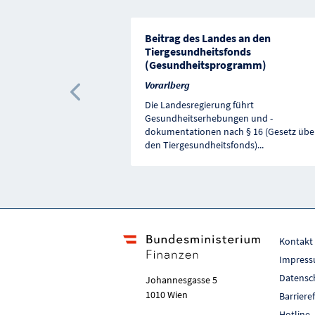
Beitrag des Landes an den
Tiergesundheitsfonds
(Gesundheitsprogramm)
Vorarlberg
Vorherige Förderung
Die Landesregierung führt
Gesundheitserhebungen und -
dokumentationen nach § 16 (Gesetz übe
den Tiergesundheitsfonds)
...
Kontakt
Impres
Datensc
Johannesgasse 5
1010 Wien
Barriere
Hotline