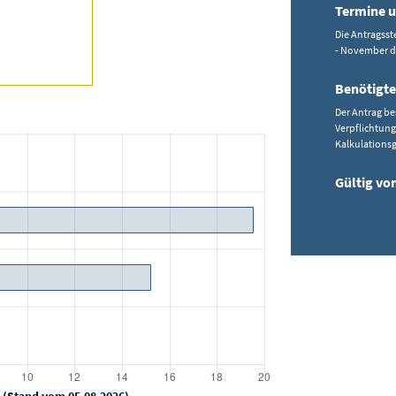
Termine u
Die Antragsst
- November de
Benötigte
Der Antrag be
Verpflichtun
Kalkulations
Gültig von
 (Stand vom 05.08.2026)