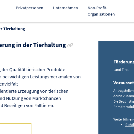
Privatpersonen
Unternehmen
Non-Profit-
Organisationen
er Tierhaltung
Link zur Förderung kopieren
erung in der Tierhaltung
Förderun
er Qualität tierischer Produkte
Land Tirol
en bei wichtigen Leistungsmerkmalen von
Vorausse
nvielfalt
ientierte Erzeugung von tierischen
Antragsteller
deren Zusamm
und Nutzung von Marktchancen
Die Begünstig
 Beseitigen von Falltieren.
Primärproduk
Weiterführen
Richtl