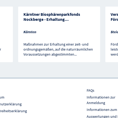
Kärntner Biosphärenparkfonds
Ver
Nockberge - Erhaltung
...
För
Kärnten
Stei
Maßnahmen zur Erhaltung einer zeit- und
Förd
r
ordnungsgemäßen, auf die naturräumlichen
leis
Voraussetzungen abgestimmten
...
werd
FAQs
sum
Informationen zur
Anmeldung
hutzerklärung
Informationen zum
freiheitserklärung
Auswertungen und 