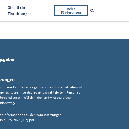
öffentliche
Meine
Suche öffnen
Förderungen
Einrichtungen
gsgeber
tzungen
 sind anerkannte Fachorganisationen, Einzelbetriebe und
enschlüsse mit entsprechend qualifiziertem Personal.
ten sind ausschließlich in der landwirtschaftlichen
tion tätig.
de Informationen zu den Voraussetzungen:
inie Tirol 2023 (002).pdf