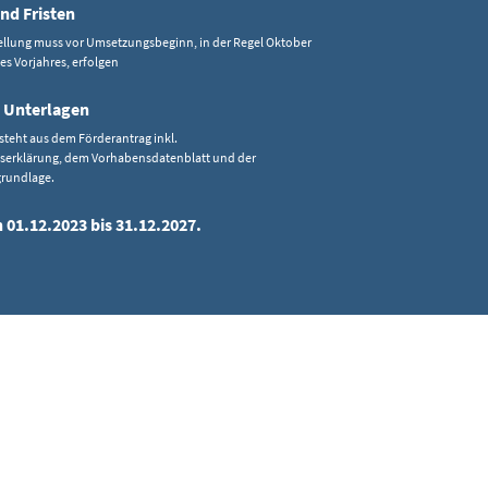
nd Fristen
ellung muss vor Umsetzungsbeginn, in der Regel Oktober
s Vorjahres, erfolgen
 Unterlagen
steht aus dem Förderantrag inkl.
gserklärung, dem Vorhabensdatenblatt und der
grundlage.
 01.12.2023 bis 31.12.2027.