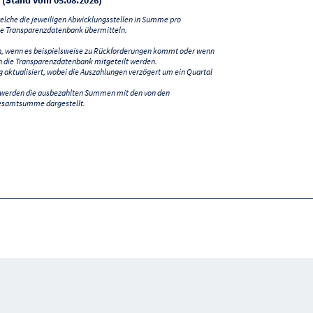
lche die jeweiligen Abwicklungsstellen in Summe pro
e Transparenzdatenbank übermitteln.
n, wenn es beispielsweise zu Rückforderungen kommt oder wenn
 die Transparenzdatenbank mitgeteilt werden.
ktualisiert, wobei die Auszahlungen verzögert um ein Quartal
) werden die ausbezahlten Summen mit den von den
esamtsumme dargestellt.