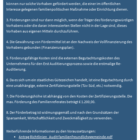
können nur solche Vorhaben gefördert werden, die einer im öffentlichen
Interesse gelegenen familienpolitischen Maßnahme oder Einrichtung dienen.
3. Förderungen sind nur dann möglich, wenn der Träger des förderungswürdigen
Vorhabens oder die daran interessierten Stellen nicht in der Lage sind, dieses
Vorhaben aus eigenen Mitteln durchzuführen.
4. Die Gewährung von Fördermittel ist an den Nachweis der Vollfinanzierung des
Vorhabens gebunden (Finanzierungsplan).
5. Förderungsfähige Kosten sind die externen Begutachtungskosten des
Unternehmens für den Erst Auditierungsprozess sowie die erstmalige Re-
Auditierung.
6. Da es sich um ein staatliches Gütezeichen handelt, ist eine Begutachtung durch
eine unabhängige, externe Zertifizierungsstelle (Tüv Süd, etc.) notwendig.
7. Die Förderungshöhe ist abhängig von den Kosten der Zertifizierungsstelle. Die
max. Förderung des Familienreferates beträgt € 1.200,00.
8. Der Förderbetrag ist widmungsgemäß und nach den Grundsätzen der
Sparsamkeit, Wirtschaftlichkeit und Zweckmäßigkeit zu verwenden.
Weiterführende Informationen zu den Voraussetzungen:
Antrag Richtlinien_Audit familienfreundlichegemeinde.pdf