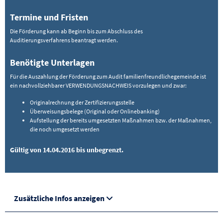
Termine und Fristen
Die Förderung kann ab Beginn bis zum Abschluss des
Auditierungsverfahrens beantragt werden.
Benötigte Unterlagen
Für die Auszahlung der Förderung zum Audit familienfreundlichegemeinde ist
ein nachvollziehbarer VERWENDUNGSNACHWEIS vorzulegen und zwar:
Originalrechnung der Zertifizierungsstelle
Überweisungsbelege (Original oder Onlinebanking)
Aufstellung der bereits umgesetzten Maßnahmen bzw. der Maßnahmen,
die noch umgesetzt werden
Gültig von 14.04.2016 bis unbegrenzt.
Zusätzliche Infos anzeigen