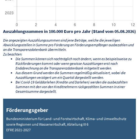
Auszahlungssummen in 100.000 Euro pro Jahr (Stand vom 05.08.2026)
Die angezeigten Auszahlungssummen sind jene Beträge, welche die jeweiligen
Abwicklungsstellen in Summe pro Förderung an Förderungsempfänger ausbezahlen und
an die Transparenzdatenbank übermitteln.
Zu beachten:
Die Summen können sich nachträglich noch ändern, wenn es beispielsweise zu
Rückforderungen kommt oder wenn gewisse Auszahlungen erst nach
Endabrechnung an die Transparenzdatenbank mitgeteilt werden.
Aus diesem Grund werden die Summen regelmäßig aktualisiert, wobei die
Auszahlungen verzögert um ein Quartal dargestellt werden.
Bei Covid-19 Gelddarlehen (Kredite und Darlehen) werden die ausbezahlten
Summen mit den von den Kreditnehmern rückgezahlten Summen in einer
Gesamtsumme dargestellt.
Förderungsgeber
Bundesministerium für Land- und Forstwirtschaft, Klima- und Umweltschutz
sowie Regionen und Wasserwirtschaft, Abteilung III 6
EFRE 2021-2027