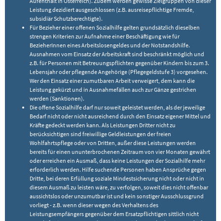
Aufenthalt in Österreich). Zudem werden gewisse Zielgruppen von dieser
Leistung dezidiert ausgeschlossen (z.B. ausreisepflichtige Fremde,
subsidiär Schutzberechtigte).
Für Bezieher einer offenen Sozialhilfe gelten grundsätzlich dieselben
strengen Kriterien zur Aufnahme einer Beschäftigung wie für
BezieherInnen eines Arbeitslosengeldes und der Notstandshilfe.
Ausnahmen vom Einsatz der Arbeitskraft sind beschränkt möglich und
z.B. für Personen mit Betreuungspflichten gegenüber Kindern bis zum 3.
Lebensjahr oder pflegende Angehörige (Pflegegeldstufe 3) vorgesehen.
Wer den Einsatz einer zumutbaren Arbeit verweigert, dem kann die
Leistung gekürzt und in Ausnahmefällen auch zur Gänze gestrichen
werden (Sanktionen).
Die offene Sozialhilfe darf nur soweit geleistet werden, als der jeweilige
Bedarf nicht oder nicht ausreichend durch den Einsatz eigener Mittel und
Kräfte gedeckt werden kann. Als Leistungen Dritter nicht zu
berücksichtigen sind freiwillige Geldleistungen der freien
Wohlfahrtspflege oder von Dritten, außer diese Leistungen werden
bereits für einen ununterbrochenen Zeitraum von vier Monaten gewährt
oder erreichen ein Ausmaß, dass keine Leistungen der Sozialhilfe mehr
erforderlich werden. Hilfe suchende Personen haben Ansprüche gegen
Dritte, bei deren Erfüllung soziale Mindestsicherung nicht oder nicht in
diesem Ausmaß zu leisten wäre, zu verfolgen, soweit dies nicht offenbar
aussichtslos oder unzumutbar ist und kein sonstiger Ausschlussgrund
vorliegt - z.B. wenn dieser wegen des Verhaltens des
Leistungsempfängers gegenüber dem Ersatzpflichtigen sittlich nicht