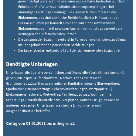
gerechtfertigt wäre; wenn dieser eine soziale Härte bedeuten würde; für
Enkel oder Großeltern von Mindestsicherungsempfängern; bei
einmaligen Leistungen vorliegt. Die eigenen Mittel umfassen das
Einkommen, das sind sämtliche Einkünfte, die der Hilfesuchenden
Person zufließen (es handelt sich dabei um einen umfassenden
Einkommensbegriff mit gewissen Ausnahmen) und das verwertbare
Vermögen der Hilfesuchenden Person.
Die Leistung der Sozialhilfe erfolgt in Form von monatlichen, zwölfmal
im Jahr gebührenden pauschalen Sachleistungen.
Der Lebensbedarf entspricht 75 vH der sich ergebenden Sozialhilfe.
Benötigte Unterlagen
Unterlagen, die über die persönlichen und finanziellen Verhältnisse Auskunft
geben, wie bspw.: Aufenthaltstitel, Nachweis der Arbeitssuche,
Grundbuchauszüge, Nachweis jeglichen Kapitalvermögens (Barvermögen,
Sparbücher, Bausparverträge, Lebensversicherungen, Wertpapiere ...),
Einkommensnachweis, Mietvertrag, Familienzuschuss, Wohnbeihilfe,
Scheidungs-/Unterhaltsurteile bzw. -vergleiche, Kontoauszüge, sowie alle
anderen relevanten Unterlagen, welche die Einkommens- und
Ausgabensituation betreffen.
Gültig von 01.01.2021 bis unbegrenzt.