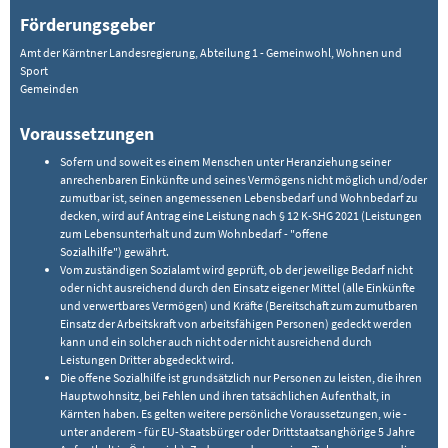
Förderungsgeber
Amt der Kärntner Landesregierung, Abteilung 1 - Gemeinwohl, Wohnen und
Sport
Gemeinden
Voraussetzungen
Sofern und soweit es einem Menschen unter Heranziehung seiner
anrechenbaren Einkünfte und seines Vermögens nicht möglich und/oder
zumutbar ist, seinen angemessenen Lebensbedarf und Wohnbedarf zu
decken, wird auf Antrag eine Leistung nach § 12 K-SHG 2021 (Leistungen
zum Lebensunterhalt und zum Wohnbedarf - "offene
Sozialhilfe") gewährt.
Vom zuständigen Sozialamt wird geprüft, ob der jeweilige Bedarf nicht
oder nicht ausreichend durch den Einsatz eigener Mittel (alle Einkünfte
und verwertbares Vermögen) und Kräfte (Bereitschaft zum zumutbaren
Einsatz der Arbeitskraft von arbeitsfähigen Personen) gedeckt werden
kann und ein solcher auch nicht oder nicht ausreichend durch
Leistungen Dritter abgedeckt wird.
Die offene Sozialhilfe ist grundsätzlich nur Personen zu leisten, die ihren
Hauptwohnsitz, bei Fehlen und ihren tatsächlichen Aufenthalt, in
Kärnten haben. Es gelten weitere persönliche Voraussetzungen, wie -
unter anderem - für EU-Staatsbürger oder Drittstaatsanghörige 5 Jahre