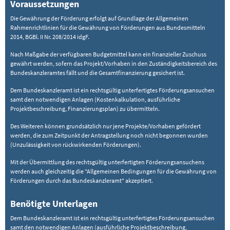
Voraussetzungen
Die Gewährung der Förderung erfolgt auf Grundlage der Allgemeinen
Rahmenrichtlinien für die Gewährung von Förderungen aus Bundesmitteln
2014, BGBl. II Nr. 208/2014 idgF.
Nach Maßgabe der verfügbaren Budgetmittel kann ein finanzieller Zuschuss
gewährt werden, sofern das Projekt/Vorhaben in den Zuständigkeitsbereich des
Bundeskanzleramtes fällt und die Gesamtfinanzierung gesichert ist.
Dem Bundeskanzleramt ist ein rechtsgültig unterfertigtes Förderungsansuchen
samt den notwendigen Anlagen (Kostenkalkulation, ausführliche
Projektbeschreibung, Finanzierungsplan) zu übermitteln.
Des Weiteren können grundsätzlich nur jene Projekte/Vorhaben gefördert
werden, die zum Zeitpunkt der Antragstellung noch nicht begonnen wurden
(Unzulässigkeit von rückwirkenden Förderungen).
Mit der Übermittlung des rechtsgültig unterfertigten Förderungsansuchens
werden auch gleichzeitig die "Allgemeinen Bedingungen für die Gewährung von
Förderungen durch das Bundeskanzleramt" akzeptiert.
Benötigte Unterlagen
Dem Bundeskanzleramt ist ein rechtsgültig unterfertigtes Förderungsansuchen
samt den notwendigen Anlagen (ausführliche Projektbeschreibung,