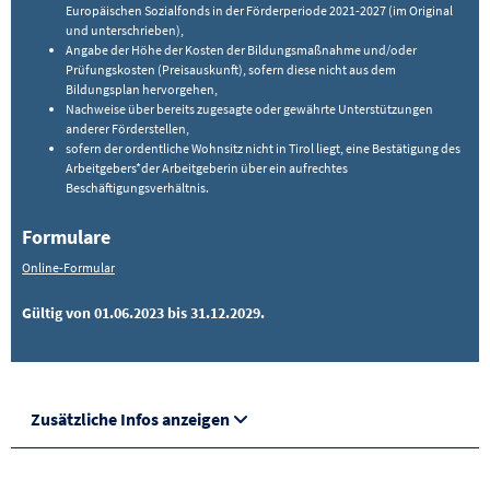
Europäischen Sozialfonds in der Förderperiode 2021-2027 (im Original
und unterschrieben),
Angabe der Höhe der Kosten der Bildungsmaßnahme und/oder
Prüfungskosten (Preisauskunft), sofern diese nicht aus dem
Bildungsplan hervorgehen,
Nachweise über bereits zugesagte oder gewährte Unterstützungen
anderer Förderstellen,
sofern der ordentliche Wohnsitz nicht in Tirol liegt, eine Bestätigung des
Arbeitgebers*der Arbeitgeberin über ein aufrechtes
Beschäftigungsverhältnis.
Formulare
Online-Formular
Gültig von 01.06.2023 bis 31.12.2029.
Zusätzliche Infos anzeigen