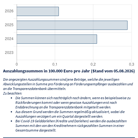
Auszahlungssummen in 100.000 Euro pro Jahr (Stand vom 05.08.2026)
Die angezeigten Auszahlungssummen sind jene Beträge, welche die jeweiligen
Abwicklungsstellen in Summe pro Förderung an Förderungsempfänger ausbezahlen und
an die Transparenzdatenbank übermitteln.
Zu beachten:
Die Summen können sich nachträglich noch ändern, wenn es beispielsweise zu
Rückforderungen kommt oder wenn gewisse Auszahlungen erst nach
Endabrechnung an die Transparenzdatenbank mitgeteilt werden.
Aus diesem Grund werden die Summen regelmäßig aktualisiert, wobei die
Auszahlungen verzögert um ein Quartal dargestellt werden.
Bei Covid-19 Gelddarlehen (Kredite und Darlehen) werden die ausbezahlten
Summen mit den von den Kreditnehmern rückgezahlten Summen in einer
Gesamtsumme dargestellt.