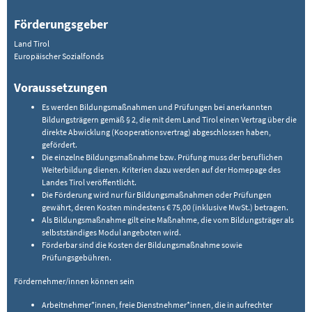
Förderungsgeber
Land Tirol
Europäischer Sozialfonds
Voraussetzungen
Es werden Bildungsmaßnahmen und Prüfungen bei anerkannten
Bildungsträgern gemäß § 2, die mit dem Land Tirol einen Vertrag über die
direkte Abwicklung (Kooperationsvertrag) abgeschlossen haben,
gefördert.
Die einzelne Bildungsmaßnahme bzw. Prüfung muss der beruflichen
Weiterbildung dienen. Kriterien dazu werden auf der Homepage des
Landes Tirol veröffentlicht.
Die Förderung wird nur für Bildungsmaßnahmen oder Prüfungen
gewährt, deren Kosten mindestens € 75,00 (inklusive MwSt.) betragen.
Als Bildungsmaßnahme gilt eine Maßnahme, die vom Bildungsträger als
selbstständiges Modul angeboten wird.
Förderbar sind die Kosten der Bildungsmaßnahme sowie
Prüfungsgebühren.
Fördernehmer/innen können sein
Arbeitnehmer*innen, freie Dienstnehmer*innen, die in aufrechter