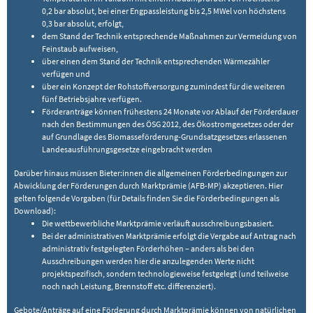
0,2 bar absolut, bei einer Engpassleistung bis 2,5 MWel von höchstens
0,3 bar absolut, erfolgt,
dem Stand der Technik entsprechende Maßnahmen zur Vermeidung von
Feinstaub aufweisen,
über einen dem Stand der Technik entsprechenden Wärmezähler
verfügen und
über ein Konzept der Rohstoffversorgung zumindest für die weiteren
fünf Betriebsjahre verfügen.
Förderanträge können frühestens 24 Monate vor Ablauf der Förderdauer
nach den Bestimmungen des ÖSG 2012, des Ökostromgesetzes oder der
auf Grundlage des Biomasseförderung-Grundsatzgesetzes erlassenen
Landesausführungsgesetze eingebracht werden
Darüber hinaus müssen Bieter:innen die allgemeinen Förderbedingungen zur
Abwicklung der Förderungen durch Marktprämie (AFB-MP) akzeptieren. Hier
gelten folgende Vorgaben (für Details finden Sie die Förderbedingungen als
Download):
Die wettbewerbliche Marktprämie verläuft ausschreibungsbasiert.
Bei der administrativen Marktprämie erfolgt die Vergabe auf Antrag nach
administrativ festgelegten Förderhöhen – anders als bei den
Ausschreibungen werden hier die anzulegenden Werte nicht
projektspezifisch, sondern technologieweise festgelegt (und teilweise
noch nach Leistung, Brennstoff etc. differenziert).
Gebote/Anträge auf eine Förderung durch Marktprämie können von natürlichen