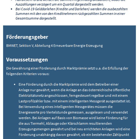
Auszahlungen verzögert um ein Quartal dargestellt werden.
Bei Covid-19 Gelddarlehen (Kredite und Darlehen) werden die ausbezahlten
Summen mit den von den Kreditnehmern rückgezahlten Summen in einer
Gesamtsumme dargestellt.
Förderungsgeber
BMWET, Sektion V, Abteilung 4 Erneuerbare Energie Erzeugung
Voraussetzungen
Die Gewährung einer Förderung durch Marktprämie setzt u.a. die Erfüllung der
folgenden Kriterien voraus:
Eine Förderung durch die Marktprämie wird dem Betreiber einer
Anlage nur gewährt, wenn die Anlage an das österreichische öffentliche
Elektrizitätsnetz angeschlossen, ferngesteuert regelbar und mit einem
Lastprofilzähler bzw. mit einem intelligenten Messgerät ausgestattet ist.
Bei Verwendung eines intelligenten Messgerätes müssen die
Energiewerte pro Viertelstunde gemessen, ausgelesen und verwendet
werden. Bei Anlagen auf Basis von Biomasse wird keine Förderung für
die aus Tiermehl, Ablauge oder Klärschlamm resultierenden
Erzeugungsmengen gewährt und bei neu errichteten Anlagen wird eine
Förderung unabhängig davon gewährt, ob ein bestehender Zählpunkt