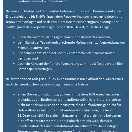
weiterverwendet wird oder nicht.
Bei neu errichteten und repowerten Anlagen auf Basis von Biomasse mit einer
Engpassleistung bis 5 MWel (nach dem Repowering) sowie neu errichteten und
repowerten Anlagen auf Basis von Biomasse mit einer Engpassleistung über
5 MWel (nach dem Repowering) für die ersten 5 MWel, muss die Anlage
einen Brennstoffnutzungsgrad von mindestens 60% erreichen,
dem Stand der Technik entsprechende Maßnahmen zur Vermeidung von
Feinstaub aufweisen,
über einen dem Stand der Technik entsprechenden Wärmezähler
verfügen und
über ein Konzept der Rohstoffversorgung zumindest für die ersten fünf
Betriebsjahre verfügen.
Bei bestehenden Anlagen auf Basis von Biomasse nach Ablauf der Förderdauer
nach den gesetzlichen Bestimmungen, muss die Anlage
einen Brennstoffnutzungsgrad von mindestens 60% erreichen, sofern
die Anlage zum Betrieb aufgrund außergewöhnlicher Naturereignisse
nicht mehr als 50% Schadholz einsetzt; dieses Erfordernis gilt nicht für
Holzkraftwerke mit Entnahmekondensationsturbinen, die bis zum
31. Dezember 2004 in erster Instanz genehmigt wurden und bei denen
eine effiziente Stromproduktion dadurch erreicht wird, dass die
Kondensation des Turbinenabdampfs im Jahresmittel bei niedrigen
Temperaturen im Vakuum mit einem Abdampfdruck von höchstens