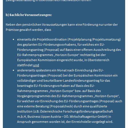
b) Sachliche Voraussetzungen:
Neben den persönlichen Voraussetzungen kann eine Förderung nur unter der
Prämisse gewährt werden, dass
einerseits die Projektkoordination (Projektplanung/Projektumsetzung)
des geplanten EU-Förderungsvorhabens, für welches ein EU-
Förderungsantrag (Proposal) auf Basis einer offenen Ausschreibung des
EU-Rahmenprogrammes „Horizon Europe“ rechtzeitig bei der
Europäischen Kommission eingereicht wurde, in Oberösterreich
stattfindet
und
andererseits spätestens ein Monat nach Einreichung des EU-
Förderungsantrages (Proposal) bei der Europäischen Kommission ein
vollständiger und beurteilbarer Landesförderungsantrag für das
beantragte EU-Förderungsvorhaben auf Basis des EU-
Rahmenprogrammes „Horizon Europe“ bzw. auf Basis des
Vorgängerprogrammes des EU-Rahmenprogrammes „Horizon Europe“,
für welchen vor Einreichung des EU-Förderungsantrages (Proposal) auch
eine externe Beratung (Proposalcheck) durch eine qualifizierte
Institution (z.B. Österreichische Forschungsförderungsgesellschaft
m.b.H, Business Upper Austria – OÖ. Wirtschaftsagentur GmbH) in
Anspruch genommen worden ist, der Einreichstelle vorgelegt wird.