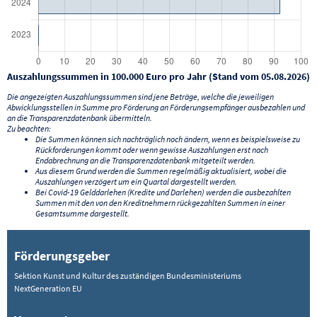
Auszahlungssummen in 100.000 Euro pro Jahr (Stand vom 05.08.2026)
Die angezeigten Auszahlungssummen sind jene Beträge, welche die jeweiligen
Abwicklungsstellen in Summe pro Förderung an Förderungsempfänger ausbezahlen und
an die Transparenzdatenbank übermitteln.
Zu beachten:
Die Summen können sich nachträglich noch ändern, wenn es beispielsweise zu
Rückforderungen kommt oder wenn gewisse Auszahlungen erst nach
Endabrechnung an die Transparenzdatenbank mitgeteilt werden.
Aus diesem Grund werden die Summen regelmäßig aktualisiert, wobei die
Auszahlungen verzögert um ein Quartal dargestellt werden.
Bei Covid-19 Gelddarlehen (Kredite und Darlehen) werden die ausbezahlten
Summen mit den von den Kreditnehmern rückgezahlten Summen in einer
Gesamtsumme dargestellt.
Förderungsgeber
Sektion Kunst und Kultur des zuständigen Bundesministeriums
NextGeneration EU