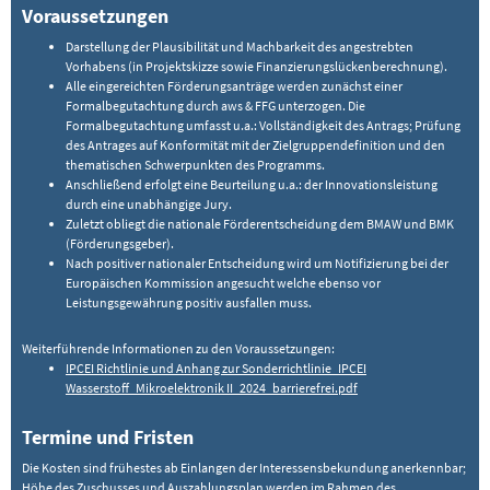
Voraussetzungen
Darstellung der Plausibilität und Machbarkeit des angestrebten
Vorhabens (in Projektskizze sowie Finanzierungslückenberechnung).
Alle eingereichten Förderungsanträge werden zunächst einer
Formalbegutachtung durch aws & FFG unterzogen. Die
Formalbegutachtung umfasst u.a.: Vollständigkeit des Antrags; Prüfung
des Antrages auf Konformität mit der Zielgruppendefinition und den
thematischen Schwerpunkten des Programms.
Anschließend erfolgt eine Beurteilung u.a.: der Innovationsleistung
durch eine unabhängige Jury.
Zuletzt obliegt die nationale Förderentscheidung dem BMAW und BMK
(Förderungsgeber).
Nach positiver nationaler Entscheidung wird um Notifizierung bei der
Europäischen Kommission angesucht welche ebenso vor
Leistungsgewährung positiv ausfallen muss.
Weiterführende Informationen zu den Voraussetzungen:
IPCEI Richtlinie und Anhang zur Sonderrichtlinie_IPCEI
Wasserstoff_Mikroelektronik II_2024_barrierefrei.pdf
Termine und Fristen
Die Kosten sind frühestes ab Einlangen der Interessensbekundung anerkennbar;
Höhe des Zuschusses und Auszahlungsplan werden im Rahmen des