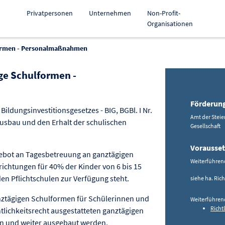
Privatpersonen
Unternehmen
Non-Profit-
Organisationen
formen - Personalmaßnahmen
ge Schulformen -
 Förderung kopieren
Förderun
ildungsinvestitionsgesetzes - BIG, BGBl. I Nr.
Amt der Stei
Ausbau und den Erhalt der schulischen
Gesellschaft
Vorausse
ngebot an Tagesbetreuung an ganztägigen
Weiterführen
chtungen für 40% der Kinder von 6 bis 15
en Pflichtschulen zur Verfügung steht.
siehe ha. Ric
nztägigen Schulformen für Schülerinnen und
Weiterführen
Richt
tlichkeitsrecht ausgestatteten ganztägigen
en und weiter ausgebaut werden.