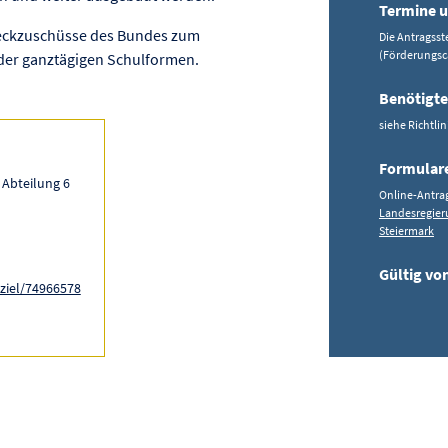
Termine u
eckzuschüsse des Bundes zum
Die Antragsst
(Förderungsc
 der ganztägigen Schulformen.
Benötigte
siehe Richtlin
Formular
 Abteilung 6
Online-Antra
Landesregieru
Steiermark
Gültig von
ziel/74966578