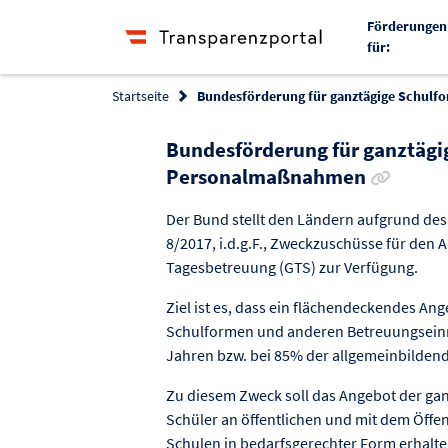
Förderungen
für:
Startseite
Bundesförderung für ganztägige Schul
Bundesförderung für ganztägi
Link zur
Personalmaßnahmen
Der Bund stellt den Ländern aufgrund des B
8/2017, i.d.g.F., Zweckzuschüsse für den 
Tagesbetreuung (GTS) zur Verfügung.
Ziel ist es, dass ein flächendeckendes A
Schulformen und anderen Betreuungseinri
Jahren bzw. bei 85% der allgemeinbildend
Zu diesem Zweck soll das Angebot der ga
Schüler an öffentlichen und mit dem Öffen
Schulen in bedarfsgerechter Form erhalt