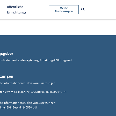
öffentliche
Meine
Suche öffnen
Förderungen
Einrichtungen
gsgeber
ermärkischen Landesregierung, Abteilung 6 Bildung und
tzungen
de Informationen zu den Voraussetzungen:
htlinie vom 14. Mai 2020, GZ.: ABT06-166028/2019-75
de Informationen zu den Voraussetzungen:
linie_BIG_Beschl_140520.pdf