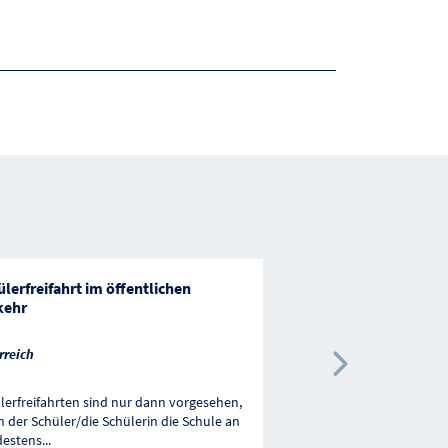
lerfreifahrt im öffentlichen
Zertifizierung hochs
kehr
rreich
Österreich
Nächste 
lerfreifahrten sind nur dann vorgesehen,
 der Schüler/die Schülerin die Schule an
Förderung innovativer
estens
...
familienorientierten Hoc