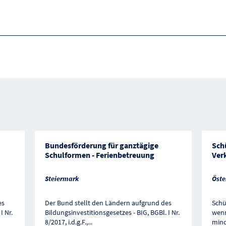
Bundesförderung für ganztägige
Schü
Schulformen - Ferienbetreuung
Ver
Steiermark
Öste
es
Der Bund stellt den Ländern aufgrund des
Schü
I Nr.
Bildungsinvestitionsgesetzes - BIG, BGBl. I Nr.
wenn
8/2017, i.d.g.F.,
...
mind