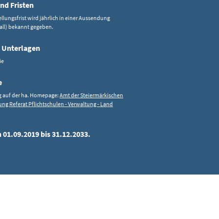
nd Fristen
ellungsfrist wird jährlich in einer Aussendung
all) bekannt gegeben.
 Unterlagen
ie
e
g auf der ha. Homepage:
Amt der Steiermärkischen
ng Referat Pflichtschulen - Verwaltung - Land
 01.09.2019 bis 31.12.2033.