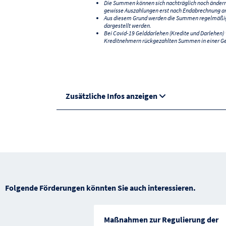
Die Summen können sich nachträglich noch änder
gewisse Auszahlungen erst nach Endabrechnung an
Aus diesem Grund werden die Summen regelmäßig a
dargestellt werden.
Bei Covid-19 Gelddarlehen (Kredite und Darlehen
Kreditnehmern rückgezahlten Summen in einer G
Zusätzliche Infos anzeigen
Folgende Förderungen könnten Sie auch interessieren.
Maßnahmen zur Regulierung der