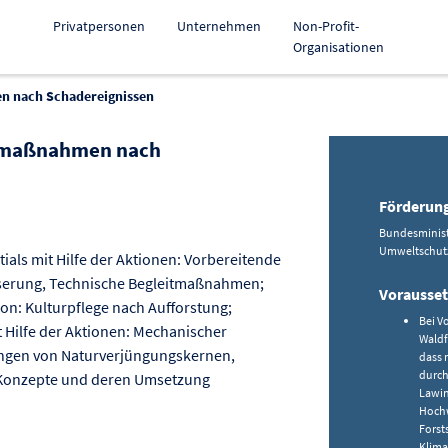
Privatpersonen
Unternehmen
Non-Profit-
Organisationen
n nach Schadereignissen
gemaßnahmen nach
erung kopieren
Förderun
Bundesministe
Umweltschutz 
ials mit Hilfe der Aktionen: Vorbereitende
erung, Technische Begleitmaßnahmen;
Vorausse
on: Kulturpflege nach Aufforstung;
Bei V
ilfe der Aktionen: Mechanischer
Waldf
ungen von Naturverjüngungskernen,
dass 
durch
 Konzepte und deren Umsetzung
Lawin
Hochw
Forst
Klima