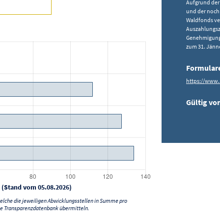
Aufgrund der 
und der noch
Waldfonds ve
Auszahlungsz
Genehmigunge
zum 31. Jänne
Formular
https://www.
Gültig von
 (Stand vom 05.08.2026)
lche die jeweiligen Abwicklungsstellen in Summe pro
e Transparenzdatenbank übermitteln.