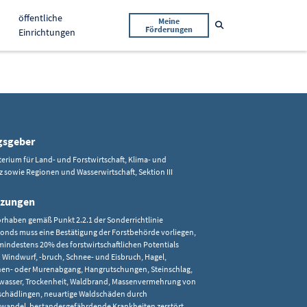
öffentliche
Meine
Suche öffnen
Förderungen
Einrichtungen
gsgeber
rium für Land- und Forstwirtschaft, Klima- und
sowie Regionen und Wasserwirtschaft, Sektion III
tzungen
orhaben gemäß Punkt 2.2.1 der Sonderrichtlinie
onds muss eine Bestätigung der Forstbehörde vorliegen,
mindestens 20% des forstwirtschaftlichen Potentials
 Windwurf, -bruch, Schnee- und Eisbruch, Hagel,
en- oder Murenabgang, Hangrutschungen, Steinschlag,
asser, Trockenheit, Waldbrand, Massenvermehrung von
schädlingen, neuartige Waldschäden durch
wandel, bestandesgefährdende Krankheiten zerstört