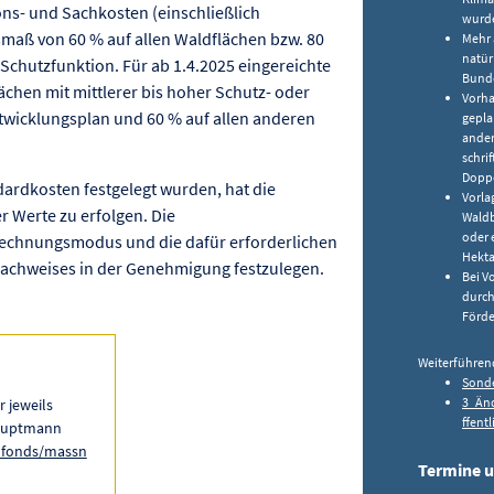
ns- und Sachkosten (einschließlich
wurd
maß von 60 % auf allen Waldflächen bzw. 80
Mehr 
natür
 Schutzfunktion. Für ab 1.4.2025 eingereichte
Bunde
chen mit mittlerer bis hoher Schutz- oder
Vorha
wicklungsplan und 60 % auf allen anderen
gepla
ander
schri
Doppe
dardkosten festgelegt wurden, hat die
Vorla
r Werte zu erfolgen. Die
Waldb
oder 
rechnungsmodus und die dafür erforderlichen
Hekta
chweises in der Genehmigung festzulegen.
Bei V
durch
Förde
Weiterführen
Sonde
3_Än
r jeweils
ffent
hauptmann
ldfonds/massn
Termine u