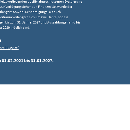
jetzt vorliegenden positiv abgeschlossenen Evaluierung
 zur Verfügung stehenden Finanzmittel wurde der
rlängert. Sowohl Genehmigungs- als auch
eitraum verlängern sich um zwei Jahre, sodass
n bis zum 31. Jänner 2027 und Auszahlungen sind bis
r 2029 möglich sind.
e
bmluk.gv.at/
 01.02.2021 bis 31.01.2027.