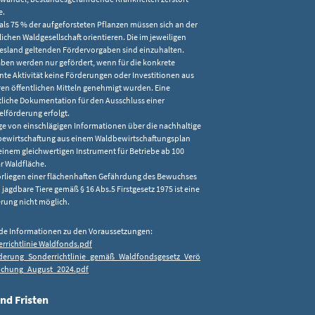
e.
als 75 % der aufgeforsteten Pflanzen müssen sich an der
lichen Waldgesellschaft orientieren. Die im jeweiligen
sland geltenden Fördervorgaben sind einzuhalten.
ben werden nur gefördert, wenn für die konkrete
nte Aktivität keine Förderungen oder Investitionen aus
en öffentlichen Mitteln genehmigt wurden. Eine
ftliche Dokumentation für den Ausschluss einer
lförderung erfolgt.
ge von einschlägigen Informationen über die nachhaltige
ewirtschaftung aus einem Waldbewirtschaftungsplan
einem gleichwertigen Instrument für Betriebe ab 100
r Waldfläche.
orliegen einer flächenhaften Gefährdung des Bewuchses
 jagdbare Tiere gemäß § 16 Abs.5 Firstgesetz 1975 ist eine
rung nicht möglich.
de Informationen zu den Voraussetzungen:
rrichtlinie Waldfonds.pdf
derung_Sonderrichtlinie_gemäß_Waldfondsgesetz_Verö
lichung_August_2024.pdf
nd Fristen