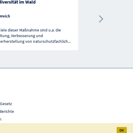
iversität im Wald
Trockenlagern für S
rreich
Österreich
Nächste 
Ziele dieser Maßnahme sind u.a. die
Investitionen in infrastr
ltung, Verbesserung und
Einrichtungen für Nass- 
erherstellung von naturschutzfachlich
...
Trockenholzlagerplätze.
 Gesetz
Berichte
h
OK