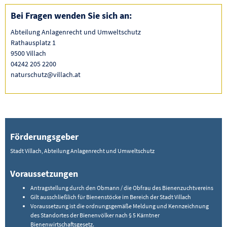
Bei Fragen wenden Sie sich an:
Abteilung Anlagenrecht und Umweltschutz
Rathausplatz 1
9500 Villach
04242 205 2200
naturschutz@villach.at
Förderungsgeber
Stadt Villach, Abteilung Anlagenrecht und Umweltschutz
Voraussetzungen
Antragstellung durch den Obmann / die Obfrau des Bienenzuchtvereins
Gilt ausschließlich für Bienenstöcke im Bereich der Stadt Villach
Voraussetzung ist die ordnungsgemäße Meldung und Kennzeichnung
des Standortes der Bienenvölker nach § 5 Kärntner
Bienenwirtschaftsgesetz.