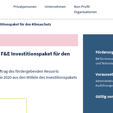
Privatpersonen
Unternehmen
Non-Profit-
Organisationen
titionspaket für den Klimaschutz
Förderun
F&E Investitionspaket für den
kopieren
BM für Innova
und Technolo
ftrag des fördergebenden Ressorts
Vorausse
 2020 aus den Mitteln des Investitionspakets
Administrati
Ausführungsv
Gültig von