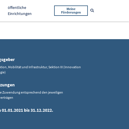
öffentliche
Meine
Suche öffnen
Förderungen
Einrichtungen
gsgeber
tion, Mobilität und Infrastruktur, Sektion III (Innovation
gie)
tzungen
ve Zuwendung entsprechend den jeweiligen
erträgen
 01.01.2021 bis 31.12.2022.