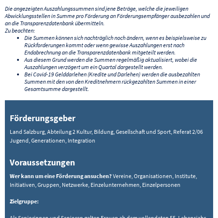
Die angezeigten Auszahlungssummen sind jene Beträge, welche die jeweiligen
Abwicklungsstellen in Summe pro Förderung an Förderungsempfänger ausbezahlen und
an die Transparenzdatenbank übermitteln.
Zu beachten:
Die Summen können sich nachträglich noch ändern, wenn es beispielsweise zu
Rückforderungen kommt oder wenn gewisse Auszahlungen erst nach
Endabrechnung an die Transparenzdatenbank mitgeteilt werden.
Aus diesem Grund werden die Summen regelmäßig aktualisiert, wobei die
Auszahlungen verzögert um ein Quartal dargestellt werden.
Bei Covid-19 Gelddarlehen (Kredite und Darlehen) werden die ausbezahlten
Summen mit den von den Kreditnehmern rückgezahlten Summen in einer
Gesamtsumme dargestellt.
Förderungsgeber
Land Salzburg, Abteilung 2 Kultur, Bildung, Gesellschaft und Sport, Referat 2/06
Jugend, Generationen, Integration
Voraussetzungen
Wer kann um eine Förderung ansuchen?
​Vereine, Organisationen, Institute,
Initiativen, Gruppen, Netzwerke, Einzelunternehmen, Einzelpersonen
Zielgruppe:
Als Seniorinnen und Senioren gelten Frauen ab dem vollendeten 55. Lebensjahr