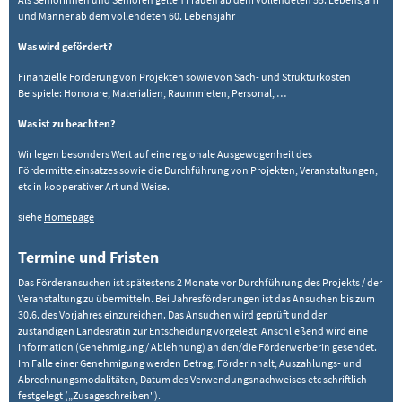
und Männer ab dem vollendeten 60. Lebensjahr
Was wird gefördert?
​Finanzielle Förderung von Projekten sowie von Sach- und Strukturkosten
Beispiele: Honorare, Materialien, Raummieten, Personal, …
Was ist zu beachten?
​Wir legen besonders Wert auf eine regionale Ausgewogenheit des
Fördermitteleinsatzes sowie die Durchführung von Projekten, Veranstaltungen,
etc in kooperativer Art und Weise.
siehe
Homepage
Termine und Fristen
Das Förderansuchen ist spätestens 2 Monate vor Durchführung des Projekts / der
Veranstaltung zu übermitteln. Bei Jahresförderungen ist das Ansuchen bis zum
30.6. des Vorjahres einzureichen. Das Ansuchen wird geprüft und der
zuständigen Landesrätin zur Entscheidung vorgelegt. Anschließend wird eine
Information (Genehmigung / Ablehnung) an den/die FörderwerberIn gesendet.
Im Falle einer Genehmigung werden Betrag, Förderinhalt, Auszahlungs- und
Abrechnungsmodalitäten, Datum des Verwendungsnachweises etc schriftlich
festgelegt („Zusageschreiben").