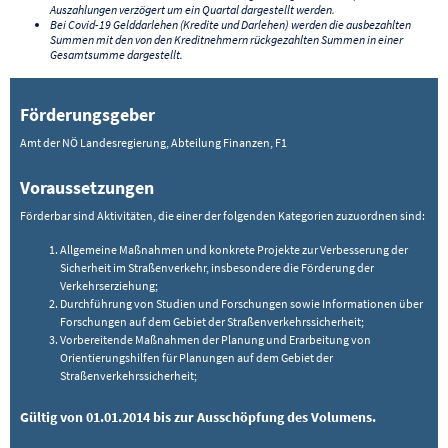
Auszahlungen verzögert um ein Quartal dargestellt werden.
Bei Covid-19 Gelddarlehen (Kredite und Darlehen) werden die ausbezahlten
Summen mit den von den Kreditnehmern rückgezahlten Summen in einer
Gesamtsumme dargestellt.
Förderungsgeber
Amt der NÖ Landesregierung, Abteilung Finanzen, F1
Voraussetzungen
Förderbar sind Aktivitäten, die einer der folgenden Kategorien zuzuordnen sind:
Allgemeine Maßnahmen und konkrete Projekte zur Verbesserung der
Sicherheit im Straßenverkehr, insbesondere die Förderung der
Verkehrserziehung;
Durchführung von Studien und Forschungen sowie Informationen über
Forschungen auf dem Gebiet der Straßenverkehrssicherheit;
Vorbereitende Maßnahmen der Planung und Erarbeitung von
Orientierungshilfen für Planungen auf dem Gebiet der
Straßenverkehrssicherheit;
Gültig von 01.01.2014 bis zur Ausschöpfung des Volumens.