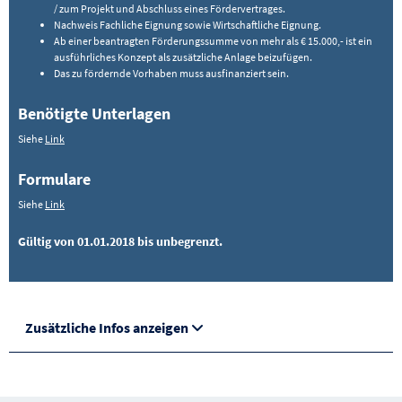
/ zum Projekt und Abschluss eines Fördervertrages.
Nachweis Fachliche Eignung sowie Wirtschaftliche Eignung.
Ab einer beantragten Förderungssumme von mehr als € 15.000,- ist ein
ausführliches Konzept als zusätzliche Anlage beizufügen.
Das zu fördernde Vorhaben muss ausfinanziert sein.
Benötigte Unterlagen
Siehe
Link
Formulare
Siehe
Link
Gültig von 01.01.2018 bis unbegrenzt.
Zusätzliche Infos anzeigen