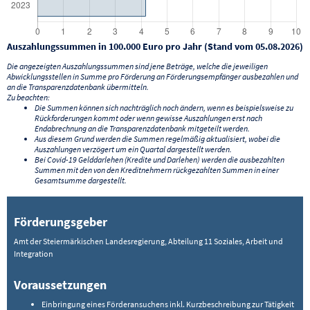
Auszahlungssummen in 100.000 Euro pro Jahr (Stand vom 05.08.2026)
Die angezeigten Auszahlungssummen sind jene Beträge, welche die jeweiligen
Abwicklungsstellen in Summe pro Förderung an Förderungsempfänger ausbezahlen und
an die Transparenzdatenbank übermitteln.
Zu beachten:
Die Summen können sich nachträglich noch ändern, wenn es beispielsweise zu
Rückforderungen kommt oder wenn gewisse Auszahlungen erst nach
Endabrechnung an die Transparenzdatenbank mitgeteilt werden.
Aus diesem Grund werden die Summen regelmäßig aktualisiert, wobei die
Auszahlungen verzögert um ein Quartal dargestellt werden.
Bei Covid-19 Gelddarlehen (Kredite und Darlehen) werden die ausbezahlten
Summen mit den von den Kreditnehmern rückgezahlten Summen in einer
Gesamtsumme dargestellt.
Förderungsgeber
Amt der Steiermärkischen Landesregierung, Abteilung 11 Soziales, Arbeit und
Integration
Voraussetzungen
Einbringung eines Förderansuchens inkl. Kurzbeschreibung zur Tätigkeit