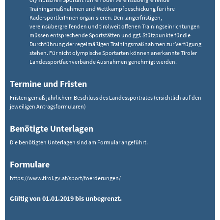
Trainingsmaßnahmen und Wettkampfbeschickung für ihre
KadersportlerInnen organisieren. Den längerfristigen,
vereinsübergreifenden und tirolweit offenen Trainingseinrichtungen
müssen entsprechende Sportstätten und ggf. Stützpunkte für die
Durchführung der regelmäßigen Trainingsmaßnahmen zur Verfügung
stehen. Für nicht olympische Sportarten können anerkannte Tiroler
Landessportfachverbände Ausnahmen genehmigt werden.
Termine und Fristen
Fristen gemäß jährlichem Beschluss des Landessportrates (ersichtlich auf den
jeweiligen Antragsformularen)
Benötigte Unterlagen
Die benötigten Unterlagen sind am Formular angeführt.
Formulare
https://www.tirol.gv.at/sport/foerderungen/
Gültig von 01.01.2019 bis unbegrenzt.