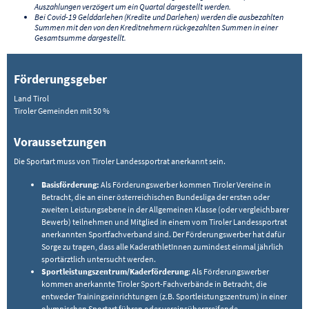
Auszahlungen verzögert um ein Quartal dargestellt werden.
Bei Covid-19 Gelddarlehen (Kredite und Darlehen) werden die ausbezahlten
Summen mit den von den Kreditnehmern rückgezahlten Summen in einer
Gesamtsumme dargestellt.
Förderungsgeber
Land Tirol
Tiroler Gemeinden mit 50 %
Voraussetzungen
Die Sportart muss von Tiroler Landessportrat anerkannt sein.
Basisförderung:
Als Förderungswerber kommen Tiroler Vereine in
Betracht, die an einer österreichischen Bundesliga der ersten oder
zweiten Leistungsebene in der Allgemeinen Klasse (oder vergleichbarer
Bewerb) teilnehmen und Mitglied in einem vom Tiroler Landessportrat
anerkannten Sportfachverband sind. Der Förderungswerber hat dafür
Sorge zu tragen, dass alle KaderathletInnen zumindest einmal jährlich
sportärztlich untersucht werden.
Sportleistungszentrum/Kaderförderung
: Als Förderungswerber
kommen anerkannte Tiroler Sport-Fachverbände in Betracht, die
entweder Trainingseinrichtungen (z.B. Sportleistungszentrum) in einer
olympischen Sportart führen oder vereinsübergreifende