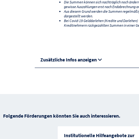
Die Summen können sich nachträglich noch änder
gewisse Auszahlungen erst nach Endabrechnung an
Aus diesem Grund werden die Summen regelmäßig a
dargestellt werden.
Bei Covid-19 Gelddarlehen (Kredite und Darlehen
Kreditnehmern rückgezahlten Summen in einer G
Zusätzliche Infos anzeigen
Folgende Förderungen könnten Sie auch interessieren.
Institutionelle Hilfeangebote zur