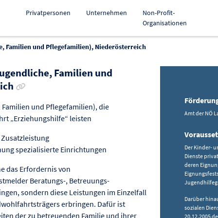
Privatpersonen
Unternehmen
Non-Profit-
Organisationen
e, Familien und Pflegefamilien), Niederösterreich
Jugendliche, Familien und
Link zur Förderung kopieren
eich
Förderun
 Familien und Pflegefamilien), die
Amt der NÖ L
rt „Erziehungshilfe“ leisten
Vorausse
 Zusatzleistung
Der Kinder- u
ung spezialisierte Einrichtungen
Dienste priva
deren Eignung
ne das Erfordernis von
Eignungsfests
lbstmelder Beratungs-, Betreuungs-
Jugendhilfege
ngen, sondern diese Leistungen im Einzelfall
Darüber hina
wohlfahrtsträgers erbringen. Dafür ist
sozialen Dien
iten der zu betreuenden Familie und ihrer
20.12.2005 de