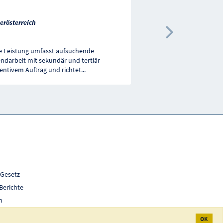
erösterreich
Niederösterreich
Nächste 
e Leistung umfasst aufsuchende
Eltern-Kind-Zentren sind
ndarbeit mit sekundär und tertiär
Einrichtungen zur Unters
entivem Auftrag und richtet
...
durch ein breitgefächert
 Gesetz
Berichte
h
OK