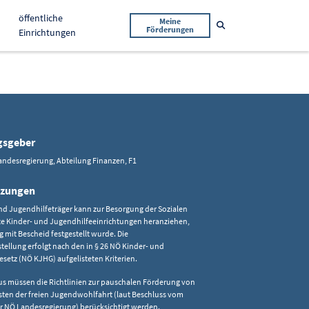
öffentliche
Meine
Suche öffnen
Förderungen
Einrichtungen
gsgeber
andesregierung, Abteilung Finanzen, F1
tzungen
nd Jugendhilfeträger kann zur Besorgung der Sozialen
te Kinder- und Jugendhilfeeinrichtungen heranziehen,
 mit Bescheid festgestellt wurde. Die
tellung erfolgt nach den in § 26 NÖ Kinder- und
setz (NÖ KJHG) aufgelisteten Kriterien.
us müssen die Richtlinien zur pauschalen Förderung von
sten der freien Jugendwohlfahrt (laut Beschluss vom
r NÖ Landesregierung) berücksichtigt werden.