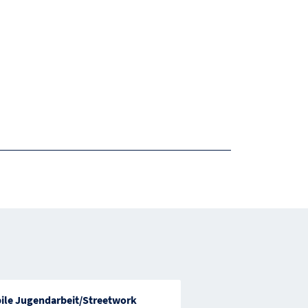
ile Jugendarbeit/Streetwork
NÖ Eltern-Kind-Zent