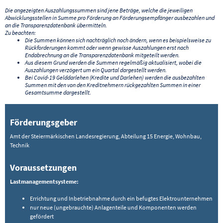
Die angezeigten Auszahlungssummen sind jene Beträge, welche die jeweiligen
Abwicklungsstellen in Summe pro Förderung an Förderungsempfänger ausbezahlen und
an die Transparenzdatenbank übermitteln.
Zu beachten:
Die Summen können sich nachträglich noch ändern, wenn es beispielsweise zu
Rückforderungen kommt oder wenn gewisse Auszahlungen erst nach
Endabrechnung an die Transparenzdatenbank mitgeteilt werden.
Aus diesem Grund werden die Summen regelmäßig aktualisiert, wobei die
Auszahlungen verzögert um ein Quartal dargestellt werden.
Bei Covid-19 Gelddarlehen (Kredite und Darlehen) werden die ausbezahlten
Summen mit den von den Kreditnehmern rückgezahlten Summen in einer
Gesamtsumme dargestellt.
Förderungsgeber
Amt der Steiermärkischen Landesregierung, Abteilung 15 Energie, Wohnbau,
Technik
Voraussetzungen
Lastmanagementsysteme:
Errichtung und Inbetriebnahme durch ein befugtes Elektrounternehmen
nur neue (ungebrauchte) Anlagenteile und Komponenten werden
gefördert