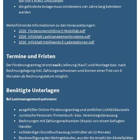
der OVE E 81801 umzusetzen
die geförderte Anlage muss mindestens vier Jahre lang betrieben
werden
Weiterführende Informationen zu den Voraussetzungen:
2026_Förderungsrichtlinie E-Mobilität.pdf
2026_Infoblatt Lastmanagementsysteme.pdf
2026_Infoblatt Intelligente E-Ladestationen.pdf
Termine und Fristen
Der Förderungsantrag ist erst
nach
Lieferung (Kauf) und Montage bzw. nach
Rechnungslegung inkl. Zahlungsnachweisen und binnen einer Frist von 6
Monaten ab Rechnungsdatum möglich.
Benötigte Unterlagen
Bei Lastmanagementsystemen:
ausgefüllter Online-Förderungsantrag und amtlicher Lichtbildausweis
Juristische Personen: Firmenbuch- bzw. Vereinsregisterauszug
Rechnungen mit Zahlungsnachweisen (Kopie) von einem befugten
Händler
vollständiger Grundbuchauszug (nicht älter als 12 Monate)
Baubewilligung des Wohngebäudes, aus der die Anzahl der Abstellplätze