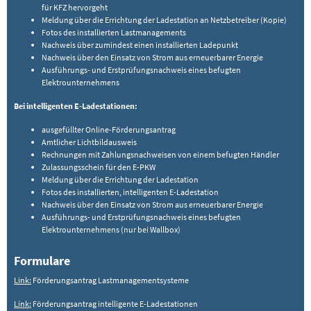
für KFZ hervorgeht
Meldung über die Errichtung der Ladestation an Netzbetreiber (Kopie)
Fotos des installierten Lastmanagements
Nachweis über zumindest einen installierten Ladepunkt
Nachweis über den Einsatz von Strom aus erneuerbarer Energie
Ausführungs- und Erstprüfungsnachweis eines befugten
Elektrounternehmens
Bei intelligenten E-Ladestationen:
ausgefüllter Online-Förderungsantrag
Amtlicher Lichtbildausweis
Rechnungen mit Zahlungsnachweisen von einem befugten Händler
Zulassungsschein für den E-PKW
Meldung über die Errichtung der Ladestation
Fotos des installierten, intelligenten E-Ladestation
Nachweis über den Einsatz von Strom aus erneuerbarer Energie
Ausführungs- und Erstprüfungsnachweis eines befugten
Elektrounternehmens (nur bei Wallbox)
Formulare
Link:
Förderungsantrag Lastmanagementsysteme
Link:
Förderungsantrag intelligente E-Ladestationen