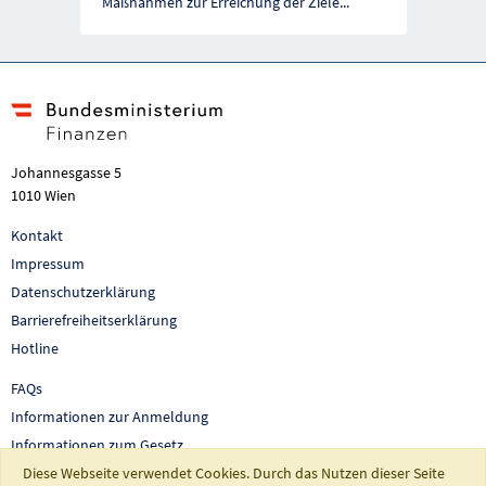
Maßnahmen zur Erreichung der Ziele
...
Johannesgasse 5
1010 Wien
Kontakt
Impressum
Datenschutzerklärung
Barrierefreiheitserklärung
Hotline
FAQs
Informationen zur Anmeldung
Informationen zum Gesetz
Diese Webseite verwendet Cookies. Durch das Nutzen dieser Seite
Auswertungen und Berichte