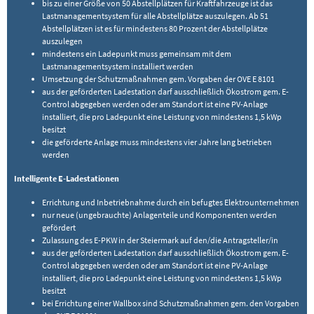
bis zu einer Größe von 50 Abstellplätzen für Kraftfahrzeuge ist das
Lastmanagementsystem für alle Abstellplätze auszulegen. Ab 51
Abstellplätzen ist es für mindestens 80 Prozent der Abstellplätze
auszulegen
mindestens ein Ladepunkt muss gemeinsam mit dem
Lastmanagementsystem installiert werden
Umsetzung der Schutzmaßnahmen gem. Vorgaben der OVE E 8101
aus der geförderten Ladestation darf ausschließlich Ökostrom gem. E-
Control abgegeben werden oder am Standort ist eine PV-Anlage
installiert, die pro Ladepunkt eine Leistung von mindestens 1,5 kWp
besitzt
die geförderte Anlage muss mindestens vier Jahre lang betrieben
werden
Intelligente E-Ladestationen
Errichtung und Inbetriebnahme durch ein befugtes Elektrounternehmen
nur neue (ungebrauchte) Anlagenteile und Komponenten werden
gefördert
Zulassung des E-PKW in der Steiermark auf den/die Antragsteller/in
aus der geförderten Ladestation darf ausschließlich Ökostrom gem. E-
Control abgegeben werden oder am Standort ist eine PV-Anlage
installiert, die pro Ladepunkt eine Leistung von mindestens 1,5 kWp
besitzt
bei Errichtung einer Wallbox sind Schutzmaßnahmen gem. den Vorgaben