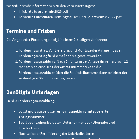
Weiterführende Informationen zu den Voraussetzungen:
Infoblatt Solarthermie 2025.pdf
Förderungsrichtlinien Heizungstausch und Solarthermie 2025.pdf
Termine und Fristen
Die Vergabe der Förderung erfolgt in einem 2-stufigen Verfahren:
Förderungsantrag: Vor Lieferung und Montage der Anlage muss ein
Förderungsantrag für die Maßnahme gestellt werden.
Förderungsauszahlung: Nach Errichtung der Anlage (innerhalb von 12
Monaten ab Zuteilung der Antragsnummer) kann die
Förderungsauszahlung über die Fertigstellungsmeldung bei einer der
zuständigen Stellen beantragt werden.
Benötigte Unterlagen
Für die Förderungsauszahlung:
vollständig ausgefüllte Fertigungsmeldung mit zugeteilter
Antragsnummer
Bestätigung eines befugten Unternehmens zur Übergabe und
Inbetriebnahme
Nachweis der Zertifizierung der Solarkollektoren