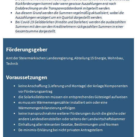
Rückforderungen kommt oder wenn gewisse Auszahlungen erst nach
Endabrechnung an die Transparenzdatenbank mitgeteilt werden.
Aus diesem Grund werden die Summen regelmäßig aktualisiert, wobei die
Auszahlungen verzögert um ein Quartal dargestellt werden.
Bei Covid-19 Gelddarlehen (Kredite und Darlehen) werden die ausbezahlten
Summen mit den von den Kreditnehmern rückgezahlten Summen in einer
Gesamtsumme dargestellt.
Förderungsgeber
Amt der Steiermärkischen Landesregierung, Abteilung 15 Energie, Wohnbau,
Technik
Voraussetzungen
keine Anschaffung (Lieferung und Montage) der Anlage/Komponenten
vor Förderungsantrag
die Solarkollektoren müssen ein entsprechendes Gütesiegel aufweisen
es muss ein Wärmemengenzähler installiert sein oder eine
Wärmemengenbilanzierung erfolgen
keine Inanspruchnahme weiterer Förderungen durch die gleiche oder
andere Landesdienststellen oder seitens der Landwirtschaftskammer
Einhaltung aller relevanten Gesetze, Bestimmungen und Normen
De-minimis-Erklärung bei nicht privaten Antragstellern