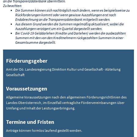
an die Transparenzdatenbank übermitteln.
Zu beachten:
Die Summen können sich nachträglich noch ändern, wenn es beispielsweise zu
Rückforderungen kommt oder wenn gewisse Auszahlungen erst nach
Endabrechnung an die Transparenzdatenbank mitgeteilt werden.
Aus diesem Grund werden die Summen regelmäßig aktualisiert, wobei die
Auszahlungen verzögert um ein Quartal dargestellt werden.
Bei Covid-19 Gelddarlehen (Kredite und Darlehen) werden die ausbezahlten
Summen mit den von den Kreditnehmern rückgezahlten Summen in einer
Gesamtsumme dargestellt.
Förderungsgeber
Amt der Oö. Landesregierung Direktion Kultur und Gesellschaft - Abteilung
Gesellschaft
Voraussetzungen
Allgemeine Voraussetzungen nach den allgemeinen Förderungsrichtlinien des
Landes Oberösterreich, im Einzelfall vertragliche Fördervereinbarungen über
Umfang und Inhalt der Leistungserbringung.
Termine und Fristen
Anträge können formlos laufend gestellt werden.