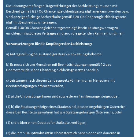
Die Leistungsempfänger (Träger=Erbringer der Sachleistung) müssen mit
Bescheid gemäß § 27 Oö Chancengleichheitsgesetz idgF anerkannt werden bzw.
sind anzeigepflichtige Sachverhalte gemäß § 28 Oö Chancengleichheitsgesetz
idgF mit Bescheid zu untersagen.
Gemäß § 30 Oö Chancengleichheitsgesetz idgF ist ein Leistungsvertrag zu
errichten. Inhalt dieses Vertrages sind auch die geltenden Rahmenrichtlinien.
Voraussetzungen für die Empfänger der Sachleistung:
a) Antragstellung bei zuständiger Bezirksverwaltungsbehörde
b) Es muss sich um Menschen mit Beeinträchtigungen gemäß § 2 des
Oberösterreichischen Chancengleichheitsgesetztes handeln
c) Leistungen nach diesem Landesgesetz können nur an Menschen mit
Beeinträchtigungen erbracht werden,
(1) a) die UnionsbürgerInnen sind sowie deren Familienangehörige, oder
(1) b) die Staatsangehörige eines Staates sind, dessen Angehörigen Österreich
dieselben Rechte zu gewähren hat wie Staatsangehörigen Österreichs, oder
(1) c) die über einen Daueraufenthaltstitel verfügen,
(2) die ihren Hauptwohnsitz in Oberösterreich haben oder sich dauernd in