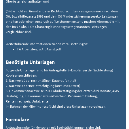
Oberösterreich aufhalten und
(3) die nicht auf Grund anderer Rechtsvorschriften - ausgenommen nach dem
Oö. Sozialhilfegesetz 1998 und dem Oö Mindestsicherungsgesetz - Leistungen
erhalten oder einen Anspruch auf Leistungen geltend machen können, die mit
den im § 3 Abs. 1 Oö Chancengleichheitsgesetz genannten Leistungen
vergleichbar sind.
Weiterführende Informationen zu den Voraussetzungen:
FA Arbeitsbegl u ArbAssist.pdf
Benötigte Unterlagen
Folgende Unterlagen sind für Antragsteller (=Empfänger der Sachleistung) in
Kopie anzuschließen:
1. Nachweis über rechtmäßigen Daueraufenthalt
2. Nachweis der Beeinträchtigung (ärztliches Attest)
3. Einkommensnachweise (z.B. Lohnbestätigung der letzten drei Monate, AMS-
Bestätigung, Einkommenssteuerbescheid, Pensionsmitteilung,
Rentennachweis, Unfallrente)
Im Rahmen der Mitwirkungspflicht sind diese Unterlagen vorzulegen.
Formulare
Antragsformular für Menschen mit Beeinträchtigungen siehe
Link