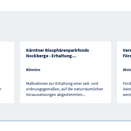
Kärntner Biosphärenparkfonds
Ver
Nockberge - Erhaltung
...
För
Kärnten
Stei
Maßnahmen zur Erhaltung einer zeit- und
Förd
r
ordnungsgemäßen, auf die naturräumlichen
leis
Voraussetzungen abgestimmten
...
werd