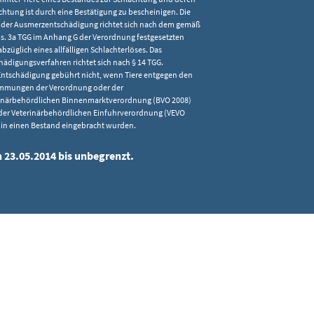
chtung ist durch eine Bestätigung zu bescheinigen. Die
der Ausmerzentschädigung richtet sich nach dem gemäß
bs. 3a TGG im Anhang G der Verordnung festgesetzten
 abzüglich eines allfälligen Schlachterlöses. Das
hädigungsverfahren richtet sich nach § 14 TGG.
Entschädigung gebührt nicht, wenn Tiere entgegen den
mmungen der Verordnung oder der
inärbehördlichen Binnenmarktverordnung (BVO 2008)
der Veterinärbehördlichen Einfuhrverordnung (VEVO
 in einen Bestand eingebracht wurden.
n 23.05.2014 bis unbegrenzt.