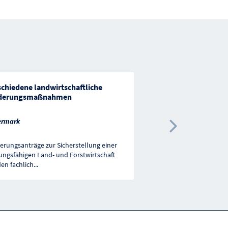
schiedene landwirtschaftliche
Basisfinanzierung "S
derungsmaßnahmen
Marketing"
ermark
Salzburg
Nächste 
erungsanträge zur Sicherstellung einer
Der Verein "Salzburger 
tungsfähigen Land- und Forstwirtschaft
bezweckt die Arbeitspla
en fachlich
...
ländlichen Raum durch
..