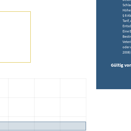
Schla
Höhe 
§ 8 A
Tarif,
Entsc
Eine 
Besti
Veter
oder 
2008)
Gültig vo