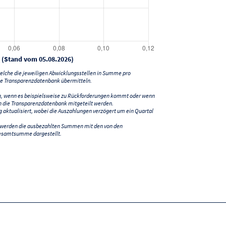
 (Stand vom 05.08.2026)
lche die jeweiligen Abwicklungsstellen in Summe pro
e Transparenzdatenbank übermitteln.
n, wenn es beispielsweise zu Rückforderungen kommt oder wenn
 die Transparenzdatenbank mitgeteilt werden.
ktualisiert, wobei die Auszahlungen verzögert um ein Quartal
) werden die ausbezahlten Summen mit den von den
esamtsumme dargestellt.