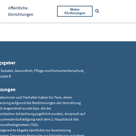
öffentliche
Meine
Suche öffnen
Förderungen
Einrichtungen
gsgeber
, Soziales, Gesundheit, Pflege und Konsumentenschutz,
Gruppe B
tzungen
alterinnen und Tierhalter haben für Tiere, deren
rzung aufgrund der Bestimmungen der Verordnung
ch angeordnet wurde bzw. die der
ostischen Schlachtung zugeführt wurden, Anspruch auf
Ausmerzentschädigung nach dem 2. Hauptstück des
esundheitsgesetzes (TGG).
ristgerechte Abgabe sämtlicher zur Ausmerzung
mmter Tiere eines Bestandes zur Schlachtung und deren