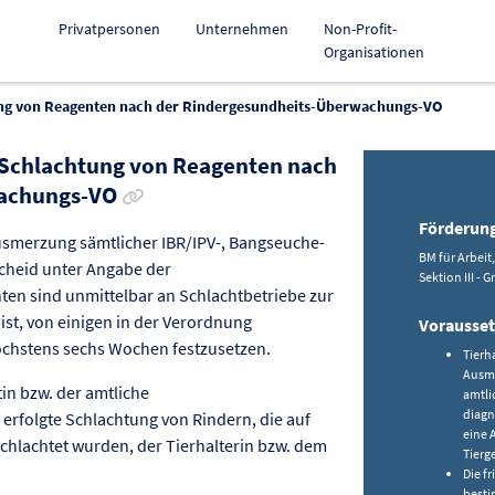
Privatpersonen
Unternehmen
Non-Profit-
Organisationen
ung von Reagenten nach der Rindergesundheits-Überwachungs-VO
 Schlachtung von Reagenten nach
Link zur Förderung kopieren
wachungs-VO
Förderun
usmerzung sämtlicher IBR/IPV-, Bangseuche-
BM für Arbeit
cheid unter Angabe der
Sektion III - 
n sind unmittelbar an Schlachtbetriebe zur
ist, von einigen in der Verordnung
Vorausse
hstens sechs Wochen festzusetzen.
Tierh
Ausme
in bzw. der amtliche
amtli
diagn
 erfolgte Schlachtung von Rindern, die auf
eine 
lachtet wurden, der Tierhalterin bzw. dem
Tierg
Die f
besti