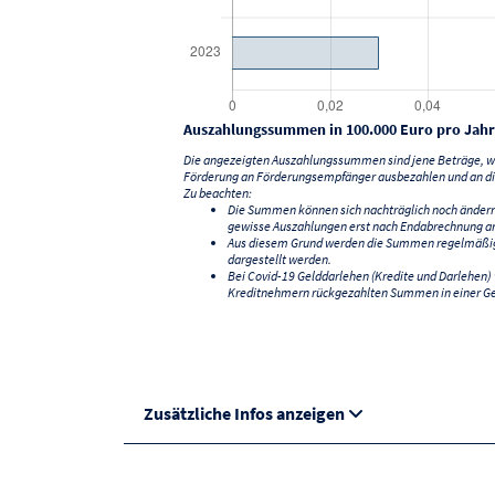
Auszahlungssummen in 100.000 Euro pro Jahr
Die angezeigten Auszahlungssummen sind jene Beträge, we
Förderung an Förderungsempfänger ausbezahlen und an di
Zu beachten:
Die Summen können sich nachträglich noch änder
gewisse Auszahlungen erst nach Endabrechnung an
Aus diesem Grund werden die Summen regelmäßig a
dargestellt werden.
Bei Covid-19 Gelddarlehen (Kredite und Darlehen
Kreditnehmern rückgezahlten Summen in einer G
Zusätzliche Infos anzeigen