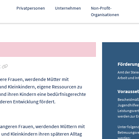
Privatpersonen
Unternehmen
Non-Profit-
Organisationen
Förderun
Link zur Förderung kopieren
t
Amt der Steie
Arbeit und In
ere Frauen, werdende Mütter mit
und Kleinkindern, eigene Ressourcen zu
Vorausse
und ihren Kindern eine bedürfnisgerechte
Bescheidmäßig
deren Entwicklung fördert.
Jugendhilfeei
Leistungsvert
werden zur Er
hwangeren Frauen, werdenden Müttern mit
Unter folgen
Betreuungsve
 und Kleinkindern ihren späteren Alltag
werden: