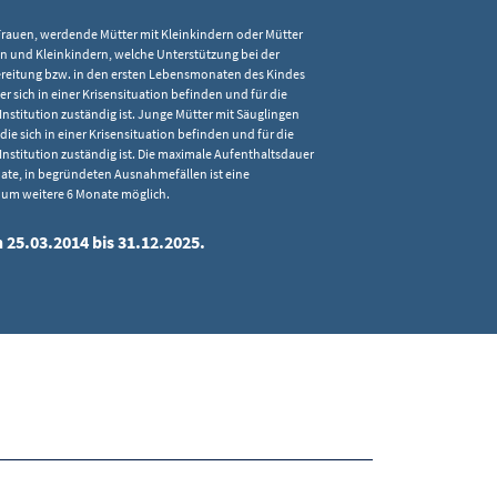
rauen, werdende Mütter mit Kleinkindern oder Mütter
n und Kleinkindern, welche Unterstützung bei der
reitung bzw. in den ersten Lebensmonaten des Kindes
r sich in einer Krisensituation befinden und für die
Institution zuständig ist. Junge Mütter mit Säuglingen
die sich in einer Krisensituation befinden und für die
Institution zuständig ist. Die maximale Aufenthaltsdauer
ate, in begründeten Ausnahmefällen ist eine
 um weitere 6 Monate möglich.
 25.03.2014 bis 31.12.2025.