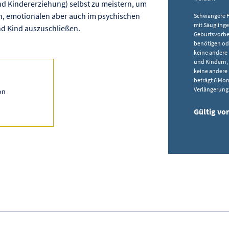
d Kindererziehung) selbst zu meistern, um
en, emotionalen aber auch im psychischen
Schwangere F
mit Säuglinge
nd Kind auszuschließen.
Geburtsvorbe
benötigen ode
keine andere 
und Kindern, 
keine andere 
beträgt 6 Mon
Verlängerung
on
Gültig von