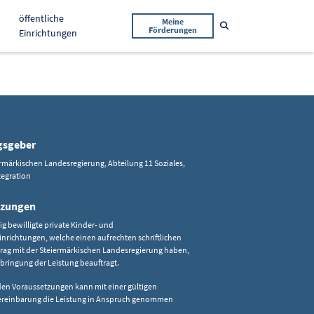
öffentliche
Meine
Suche öffnen
Förderungen
Einrichtungen
gsgeber
rmärkischen Landesregierung, Abteilung 11 Soziales,
tegration
tzungen
 bewilligte private Kinder- und
nrichtungen, welche einen aufrechten schriftlichen
rag mit der Steiermärkischen Landesregierung haben,
bringung der Leistung beauftragt.
den Voraussetzungen kann mit einer gültigen
reinbarung die Leistung in Anspruch genommen