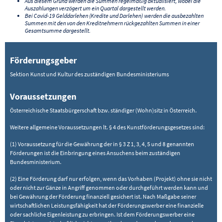
Aus diesem Grund werden die Summen regelmäßig aktualisiert, wobei die
Auszahlungen verzögert um ein Quartal dargestellt werden.
Bei Covid-19 Gelddarlehen (Kredite und Darlehen) werden die ausbezahlten
Summen mit den von den Kreditnehmern rückgezahlten Summen in einer
Gesamtsumme dargestellt.
Förderungsgeber
Sektion Kunst und Kultur des zuständigen Bundesministeriums
Voraussetzungen
Österreichische Staatsbürgerschaft bzw. ständiger (Wohn)sitz in Österreich.
Weitere allgemeine Voraussetzungen lt. § 4 des Kunstförderungsgesetzes sind:
(1) Voraussetzung für die Gewährung der in § 3 Z 1, 3, 4, 5 und 8 genannten
Förderungen ist die Einbringung eines Ansuchens beim zuständigen
Bundesministerium.
(2) Eine Förderung darf nur erfolgen, wenn das Vorhaben (Projekt) ohne sie nicht
oder nicht zur Gänze in Angriff genommen oder durchgeführt werden kann und
bei Gewährung der Förderung finanziell gesichert ist. Nach Maßgabe seiner
wirtschaftlichen Leistungsfähigkeit hat der Förderungswerber eine finanzielle
oder sachliche Eigenleistung zu erbringen. Ist dem Förderungswerber eine