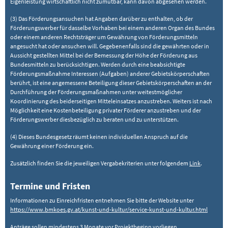
Eigenleistung wirtschaftlich nicht zumutbar, kann davon abgesehen werden.
(3) Das Förderungsansuchen hat Angaben darüber zu enthalten, ob der
Förderungswerber für dasselbe Vorhaben bei einem anderen Organ des Bundes
oder einem anderen Rechtsträger um Gewährung von Förderungsmitteln
angesucht hat oder ansuchen will. Gegebenenfalls sind die gewährten oder in
Aussicht gestellten Mittel bei der Bemessung der Höhe der Förderung aus
Bundesmitteln zu berücksichtigen. Werden durch eine beabsichtigte
Förderungsmaßnahme Interessen (Aufgaben) anderer Gebietskörperschaften
berührt, ist eine angemessene Beteiligung dieser Gebietskörperschaften an der
Durchführung der Förderungsmaßnahmen unter weitestmöglicher
Koordinierung des beiderseitigen Mitteleinsatzes anzustreben. Weiters ist nach
Möglichkeit eine Kostenbeteiligung privater Förderer anzustreben und der
Förderungswerber diesbezüglich zu beraten und zu unterstützen.
(4) Dieses Bundesgesetz räumt keinen individuellen Anspruch auf die
Gewährung einer Förderung ein.
Zusätzlich finden Sie die jeweiligen Vergabekriterien unter folgendem
Link
.
Termine und Fristen
Informationen zu Einreichfristen entnehmen Sie bitte der Website unter
https://www.bmkoes.gv.at/kunst-und-kultur/service-kunst-und-kultur.html
Anträge sollen mindestens 3 Monate vor Projektbeginn vorliegen