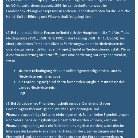
im NÖ Kulturförderungsgesetz 1996, im Landeskulturkonzept, im
Landesentwicklungskonzept und in anderen Landeskonzepten für die Bereiche
Kunst, Kultur, Bildung und Wissenschaft festgelegt sind.
(2) Bei einer natürlichen Person befindet sich der Hauptwohnsitz (§ 1 Abs. 7 des
Meldegesetzes 1991, BGBl. Nr. 9/1992, in der Fassung BGBl. I Nr. 151/2004), bei
einer juristischen Person der Sitz des Förderungswerbers in Niederösterreich
oder das zu fördernde Vorhaben (Projekt) findet in Niederösterreich statt. Wenn
diese Voraussetzung nicht zutrifft, kann eine Förderung nur vergeben werden,
wenn
sie einer Bekräftigung der kulturellen Eigenständigkeit des Landes
Niederösterreich dient oder
die Förderung aufgrund der zu fördernden Tätigkeit im Interesse des
Landes Niederösterreich
liegt.
(3) Bei Vergabe eines Finanzierungsbeitrags oder Darlehens ist vom
Förderungswerber anzugeben, welche Eigenleistungen und
Finanzierungsbeiträge Dritter er einbringen wird. Sollten keine Eigenleistungen
und/oder Finanzierungsbeiträge eingebracht werden können, kann ein
Finanzierungsbeitrag oder ein Darlehen nur vergeben werden, wenn dies im
Interesse des Landes Niederösterreich liegt. Unter Eigenleistungen sind hier
Eigenmittel und/oder unentgeltliche Leistungen des Förderungswerbers zu