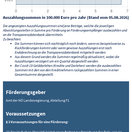
Auszahlungssummen in 100.000 Euro pro Jahr (Stand vom 05.08.2026)
Die angezeigten Auszahlungssummen sind jene Beträge, welche die jeweiligen
Abwicklungsstellen in Summe pro Förderung an Förderungsempfänger ausbezahlen und
an die Transparenzdatenbank übermitteln.
Zu beachten:
Die Summen können sich nachträglich noch ändern, wenn es beispielsweise zu
Rückforderungen kommt oder wenn gewisse Auszahlungen erst nach
Endabrechnung an die Transparenzdatenbank mitgeteilt werden.
Aus diesem Grund werden die Summen regelmäßig aktualisiert, wobei die
Auszahlungen verzögert um ein Quartal dargestellt werden.
Bei Covid-19 Gelddarlehen (Kredite und Darlehen) werden die ausbezahlten
Summen mit den von den Kreditnehmern rückgezahlten Summen in einer
Gesamtsumme dargestellt.
Förderungsgeber
Amt der NÖ Landesregierung, Abteilung F1
Voraussetzungen
§ 3 Voraussetzungen für eine Förderung:
(1) Das Vorhaben (Projekt) leistet einen Beitrag zur Erreichung der Ziele, wie sie