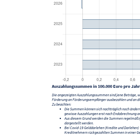
Auszahlungssummen in 100.000 Euro pro Jahr
Die angezeigten Auszahlungssummen sind jene Beträge, we
Förderung an Förderungsempfänger ausbezahlen und an di
Zu beachten:
Die Summen können sich nachträglich noch änder
gewisse Auszahlungen erst nach Endabrechnung an
Aus diesem Grund werden die Summen regelmäßig a
dargestellt werden.
Bei Covid-19 Gelddarlehen (Kredite und Darlehen
Kreditnehmern rückgezahlten Summen in einer G