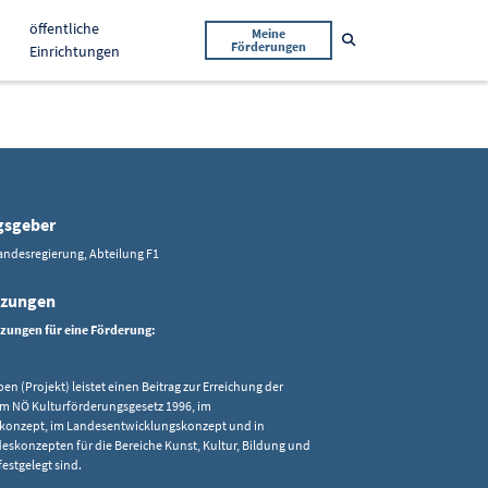
öffentliche
Meine
Suche öffnen
Förderungen
Einrichtungen
gsgeber
andesregierung, Abteilung F1
tzungen
tzungen für eine Förderung:
en (Projekt) leistet einen Beitrag zur Erreichung der
e im NÖ Kulturförderungsgesetz 1996, im
konzept, im Landesentwicklungskonzept und in
skonzepten für die Bereiche Kunst, Kultur, Bildung und
festgelegt sind.