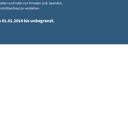
Stellen und/oder von Privaten (z.B. Spenden,
intrittserlöse) zu verstehen.
n 01.01.2014 bis unbegrenzt.