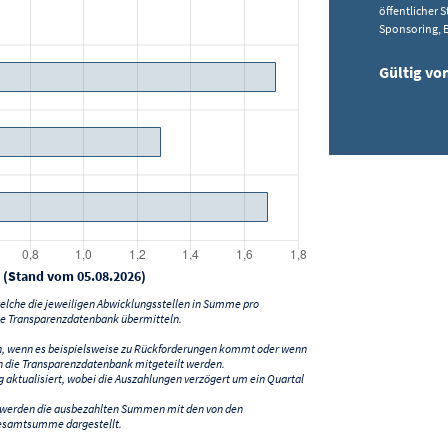
öffentlicher 
Sponsoring, E
Gültig vo
 (Stand vom 05.08.2026)
lche die jeweiligen Abwicklungsstellen in Summe pro
e Transparenzdatenbank übermitteln.
n, wenn es beispielsweise zu Rückforderungen kommt oder wenn
 die Transparenzdatenbank mitgeteilt werden.
ktualisiert, wobei die Auszahlungen verzögert um ein Quartal
) werden die ausbezahlten Summen mit den von den
esamtsumme dargestellt.