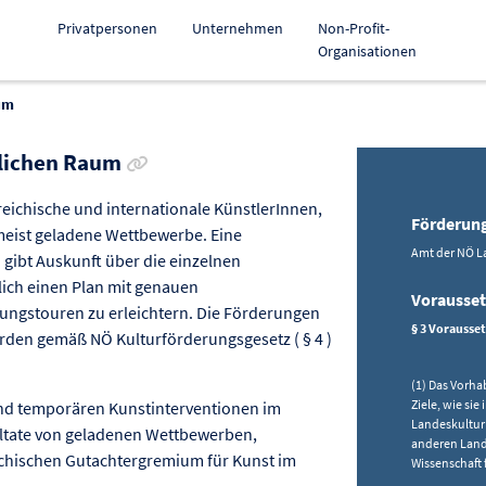
Privatpersonen
Unternehmen
Non-Profit-
Organisationen
um
Link zur Förderung kopieren
tlichen Raum
reichische und internationale KünstlerInnen,
Förderun
meist geladene Wettbewerbe. Eine
Amt der NÖ L
 gibt Auskunft über die einzelnen
zlich einen Plan mit genauen
Vorausse
ungstouren zu erleichtern. Die Förderungen
§ 3 Vorausse
rden gemäß NÖ Kulturförderungsgesetz ( § 4 )
(1) Das Vorhab
Ziele, wie si
nd temporären Kunstinterventionen im
Landeskultur
ultate von geladenen Wettbewerben,
anderen Lande
chischen Gutachtergremium für Kunst im
Wissenschaft 