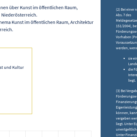
nen über Kunst im öffentlichen Raum,
(2) Bei einer
 Niederösterreich.
Abs. 7 des
Meldegesetzes 
ma Kunst im öffentlichen Raum, Architektur
151/2004), bei
rreich.
Förderungswer
Vorhaben (Pro
Voraussetzung
werden, wen
sie e
Lande
st und Kultur
die F
Inter
liegt.
(3) Bei Verga
Förderungswe
Finanzierungs
Eigenleistun
können, kann 
vergeben werd
liegt. Unter 
unentgeltlic
Unter Finanzi