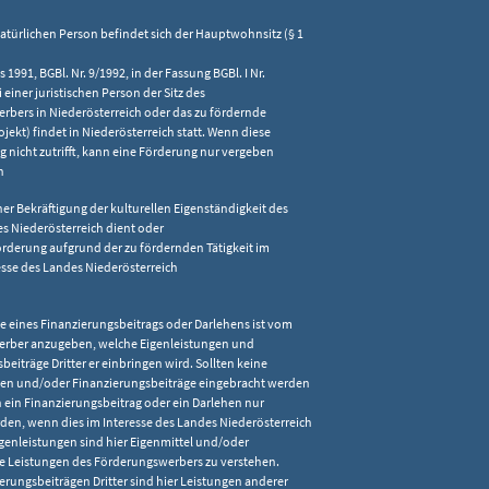
 natürlichen Person befindet sich der Hauptwohnsitz (§ 1
1991, BGBl. Nr. 9/1992, in der Fassung BGBl. I Nr.
 einer juristischen Person der Sitz des
bers in Niederösterreich oder das zu fördernde
jekt) findet in Niederösterreich statt. Wenn diese
 nicht zutrifft, kann eine Förderung nur vergeben
n
iner Bekräftigung der kulturellen Eigenständigkeit des
s Niederösterreich dient oder
örderung aufgrund der zu fördernden Tätigkeit im
esse des Landes Niederösterreich
be eines Finanzierungsbeitrags oder Darlehens ist vom
rber anzugeben, welche Eigenleistungen und
beiträge Dritter er einbringen wird. Sollten keine
gen und/oder Finanzierungsbeiträge eingebracht werden
ein Finanzierungsbeitrag oder ein Darlehen nur
en, wenn dies im Interesse des Landes Niederösterreich
Eigenleistungen sind hier Eigenmittel und/oder
he Leistungen des Förderungswerbers zu verstehen.
erungsbeiträgen Dritter sind hier Leistungen anderer