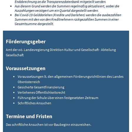
Endabrechnung an die Transparenzdatenbank mitgeteilt werden.
Aus diesem Grund werden die Summen regelmäßig aktualisiert, wobei die
Auszahlungen verzögert um ein Quartal dargestellt werden.
Bei Covid-19 Gelddarlehen (Kredite und Darlehen) werden die ausbezahlten
Summen mit den von den Kreditnehmern rückgezahlten Summen in einer
Gesamtsumme dargestellt.
Förderungsgeber
Amt der oö. Landesregierung Direktion Kultur und Gesellschaft - Abteilung
Gesellschaft
Voraussetzungen
Voraussetzungen lt. den allgemeinen Förderungsrichtlinien des Landes
Oberösterreich
Gesicherte Gesamtfinanzierung
Verliehenes Öffentlichkeitsrecht
Führung der Schule über einen festgesetzten Zeitraum
Schriftliches Ansuchen
Termine und Fristen
Das schriftliche Ansuchen ist vor Baubeginn einzureichen.